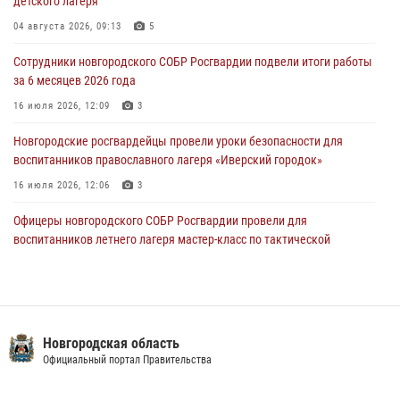
детского лагеря
30 июля 2026, 16:00
1
04 августа 2026, 09:13
5
В Великом Новгороде сотрудники центра лицензионно-
разрешительной работы Росгвардии провели телефонную «горячую
Сотрудники новгородского СОБР Росгвардии подвели итоги работы
линию»
за 6 месяцев 2026 года
30 июля 2026, 14:36
1
16 июля 2026, 12:09
3
Новгородские росгвардейцы рассказали о службе детям из летнего
Новгородские росгвардейцы провели уроки безопасности для
лагеря «Волынь»
воспитанников православного лагеря «Иверский городок»
30 июля 2026, 08:40
5
16 июля 2026, 12:06
3
Офицеры новгородского СОБР Росгвардии провели для
воспитанников летнего лагеря мастер-класс по тактической
медицине
21 июля 2026, 08:58
4
Начальник Управления Росгвардии по Новгородской области
подвел итоги служебной деятельности сотрудников
Новгородская область
вневедомственной охраны за первое полугодие 2026 года
Официальный портал Правительства
22 июля 2026, 12:33
6