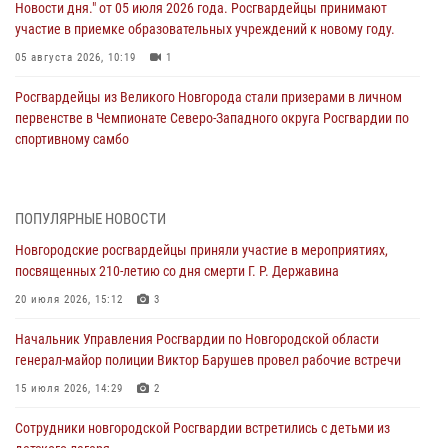
Новости дня." от 05 июля 2026 года. Росгвардейцы принимают
участие в приемке образовательных учреждений к новому году.
05 августа 2026, 10:19
1
Росгвардейцы из Великого Новгорода стали призерами в личном
первенстве в Чемпионате Северо-Западного округа Росгвардии по
спортивному самбо
04 августа 2026, 11:42
4
1
Сотрудники новгородской Росгвардии встретились с детьми из
ПОПУЛЯРНЫЕ НОВОСТИ
детского лагеря
Новгородские росгвардейцы приняли участие в мероприятиях,
04 августа 2026, 09:13
5
посвященных 210-летию со дня смерти Г. Р. Державина
Новгородские росгвардейцы за неделю осуществили 203 выезда на
20 июля 2026, 15:12
3
охраняемые объекты по сигналу «тревога»
Начальник Управления Росгвардии по Новгородской области
04 августа 2026, 09:12
1
генерал-майор полиции Виктор Барушев провел рабочие встречи
Радиоэфир программы "Новости дня" на радио "Радио53" от 30
15 июля 2026, 14:29
2
июля 2026 года. Новгородские призывники приняли присягу в
центре подготовки личного состава Росгвардии.
Сотрудники новгородской Росгвардии встретились с детьми из