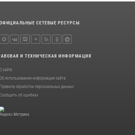
безопасности для воспитанников
православного лагеря «Иверский городок»
16 июля 2026, 12:06
3
ОФИЦИАЛЬНЫЕ СЕТЕВЫЕ РЕСУРСЫ
Офицеры новгородского СОБР Росгвардии
провели для воспитанников летнего лагеря
мастер-класс по тактической медицине
21 июля 2026, 08:58
4
РАВОВАЯ И ТЕХНИЧЕСКАЯ ИНФОРМАЦИЯ
Начальник Управления Росгвардии по
О сайте
Новгородской области подвел итоги
служебной деятельности сотрудников
Об использовании информации сайта
вневедомственной охраны за первое
Правила обработки персональных данных
полугодие 2026 года
Сообщить об ошибках
22 июля 2026, 12:33
6
Новгородские росгвардейцы рассказали о
службе детям из летнего лагеря «Волынь»
30 июля 2026, 08:40
5