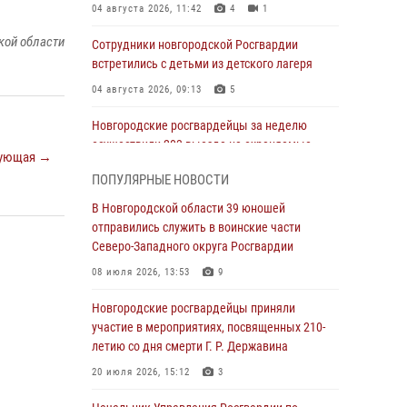
04 августа 2026, 11:42
4
1
кой области
Сотрудники новгородской Росгвардии
встретились с детьми из детского лагеря
04 августа 2026, 09:13
5
Новгородские росгвардейцы за неделю
осуществили 203 выезда на охраняемые
ующая →
объекты по сигналу «тревога»
ПОПУЛЯРНЫЕ НОВОСТИ
04 августа 2026, 09:12
1
В Новгородской области 39 юношей
Радиоэфир программы "Новости дня" на
отправились служить в воинские части
радио "Радио53" от 30 июля 2026 года.
Северо-Западного округа Росгвардии
Новгородские призывники приняли присягу в
08 июля 2026, 13:53
9
центре подготовки личного состава
Росгвардии.
Новгородские росгвардейцы приняли
участие в мероприятиях, посвященных 210-
30 июля 2026, 16:00
1
летию со дня смерти Г. Р. Державина
В Великом Новгороде сотрудники центра
20 июля 2026, 15:12
3
лицензионно-разрешительной работы
Росгвардии провели телефонную «горячую