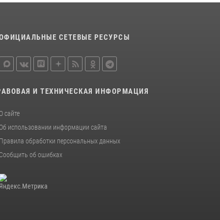
Сотрудники новгородской Росгвардии
встретились с детьми из детского лагеря
04 августа 2026, 09:13
5
ОФИЦИАЛЬНЫЕ СЕТЕВЫЕ РЕСУРСЫ
Офицеры новгородского СОБР Росгвардии
провели для воспитанников летнего лагеря
мастер-класс по тактической медицине
21 июля 2026, 08:58
4
РАВОВАЯ И ТЕХНИЧЕСКАЯ ИНФОРМАЦИЯ
Начальник Управления Росгвардии по
О сайте
Новгородской области подвел итоги
служебной деятельности сотрудников
Об использовании информации сайта
вневедомственной охраны за первое
Правила обработки персональных данных
полугодие 2026 года
Сообщить об ошибках
22 июля 2026, 12:33
6
Новгородские росгвардейцы рассказали о
службе детям из летнего лагеря «Волынь»
30 июля 2026, 08:40
5