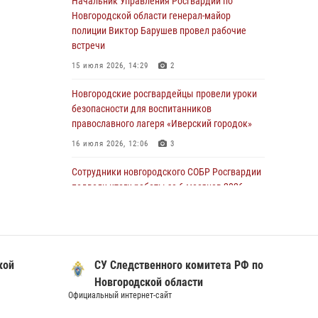
Начальник Управления Росгвардии по
линию»
Новгородской области генерал-майор
полиции Виктор Барушев провел рабочие
30 июля 2026, 14:36
1
встречи
Новгородские росгвардейцы рассказали о
15 июля 2026, 14:29
2
службе детям из летнего лагеря «Волынь»
Новгородские росгвардейцы провели уроки
30 июля 2026, 08:40
5
безопасности для воспитанников
Новгородские росгвардейцы задержали
православного лагеря «Иверский городок»
мужчину
16 июля 2026, 12:06
3
30 июля 2026, 08:39
2
Сотрудники новгородского СОБР Росгвардии
Телесюжет в программе "Новгородское
подвели итоги работы за 6 месяцев 2026
областное телевидение. Новости часа." от 29
года
июля 2026 года. Новгородские призывники
16 июля 2026, 12:09
3
приняли присягу в центре подготовки
личного состава Росгвардии
Новгородские росгвардейцы приняли
кой
СУ Следственного комитета РФ по
участие в мастер-классе ко Дню семьи,
29 июля 2026, 12:54
1
любви и верности
Новгородской области
Официальный интернет-сайт
Официал
08 июля 2026, 13:48
3