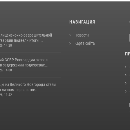
И
НАВИГАЦИЯ
 лицензионно-разрешительной
Новости
вардии подвели итоги ...
Карта сайта
26, 14:20
П
ий СОБР Росгвардии оказал
в задержании подозревае...
26, 14:08
цы из Великого Новгорода стали
 личном первенстве...
26, 11:42