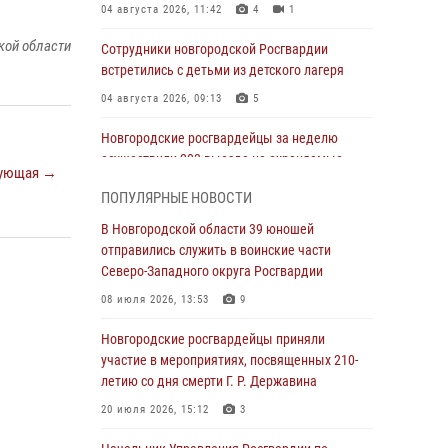
04 августа 2026, 11:42
4
1
кой области
Сотрудники новгородской Росгвардии
встретились с детьми из детского лагеря
04 августа 2026, 09:13
5
Новгородские росгвардейцы за неделю
осуществили 203 выезда на охраняемые
ующая →
объекты по сигналу «тревога»
ПОПУЛЯРНЫЕ НОВОСТИ
04 августа 2026, 09:12
1
В Новгородской области 39 юношей
Радиоэфир программы "Новости дня" на
отправились служить в воинские части
радио "Радио53" от 30 июля 2026 года.
Северо-Западного округа Росгвардии
Новгородские призывники приняли присягу в
08 июля 2026, 13:53
9
центре подготовки личного состава
Росгвардии.
Новгородские росгвардейцы приняли
участие в мероприятиях, посвященных 210-
30 июля 2026, 16:00
1
летию со дня смерти Г. Р. Державина
В Великом Новгороде сотрудники центра
20 июля 2026, 15:12
3
лицензионно-разрешительной работы
Росгвардии провели телефонную «горячую