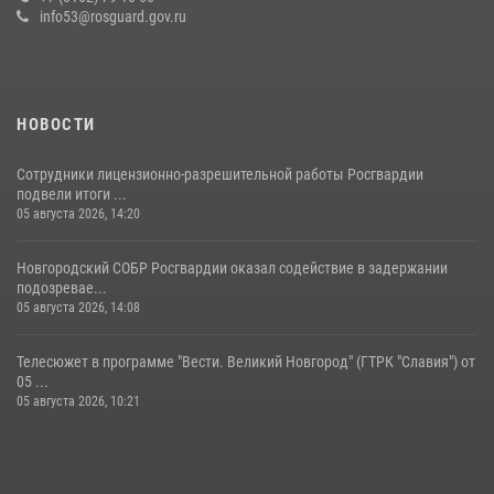
20 июля 2026, 15:10
5
info53@rosguard.gov.ru
НОВОСТИ
Сотрудники лицензионно-разрешительной работы Росгвардии
подвели итоги ...
05 августа 2026, 14:20
Новгородский СОБР Росгвардии оказал содействие в задержании
подозревае...
05 августа 2026, 14:08
Телесюжет в программе "Вести. Великий Новгород" (ГТРК "Славия") от
05 ...
05 августа 2026, 10:21