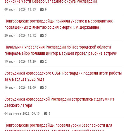
воинские части Северо-Западного округа Росгвардии
Новгородские росгвардейцы за неделю осуществили 203 выезда на
08 июля 2026, 13:53
9
охраняемые объекты по сигналу «тревога»
Новгородские росгвардейцы приняли участие в мероприятиях,
04 августа 2026, 09:12
1
посвященных 210-летию со дня смерти Г. Р. Державина
Радиоэфир программы "Новости дня" на радио "Радио53" от 30
20 июля 2026, 15:12
3
июля 2026 года. Новгородские призывники приняли присягу в
центре подготовки личного состава Росгвардии.
Начальник Управления Росгвардии по Новгородской области
генерал-майор полиции Виктор Барушев провел рабочие встречи
30 июля 2026, 16:00
1
15 июля 2026, 14:29
2
В Великом Новгороде сотрудники центра лицензионно-
разрешительной работы Росгвардии провели телефонную «горячую
Сотрудники новгородского СОБР Росгвардии подвели итоги работы
линию»
за 6 месяцев 2026 года
30 июля 2026, 14:36
1
16 июля 2026, 12:09
3
Новгородские росгвардейцы рассказали о службе детям из летнего
Сотрудники новгородской Росгвардии встретились с детьми из
лагеря «Волынь»
детского лагеря
30 июля 2026, 08:40
5
04 августа 2026, 09:13
5
Новгородские росгвардейцы провели уроки безопасности для