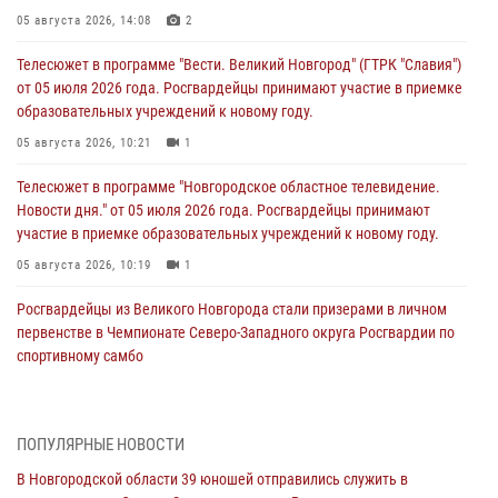
05 августа 2026, 14:08
2
Телесюжет в программе "Вести. Великий Новгород" (ГТРК "Славия")
от 05 июля 2026 года. Росгвардейцы принимают участие в приемке
образовательных учреждений к новому году.
05 августа 2026, 10:21
1
Телесюжет в программе "Новгородское областное телевидение.
Новости дня." от 05 июля 2026 года. Росгвардейцы принимают
участие в приемке образовательных учреждений к новому году.
05 августа 2026, 10:19
1
Росгвардейцы из Великого Новгорода стали призерами в личном
первенстве в Чемпионате Северо-Западного округа Росгвардии по
спортивному самбо
04 августа 2026, 11:42
4
1
Сотрудники новгородской Росгвардии встретились с детьми из
ПОПУЛЯРНЫЕ НОВОСТИ
детского лагеря
В Новгородской области 39 юношей отправились служить в
04 августа 2026, 09:13
5