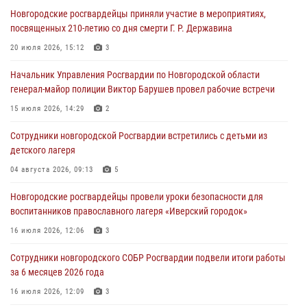
Новгородские росгвардейцы приняли участие в мероприятиях,
04 августа 2026, 09:13
5
посвященных 210-летию со дня смерти Г. Р. Державина
Новгородские росгвардейцы за неделю осуществили 203 выезда на
20 июля 2026, 15:12
3
охраняемые объекты по сигналу «тревога»
Начальник Управления Росгвардии по Новгородской области
04 августа 2026, 09:12
1
генерал-майор полиции Виктор Барушев провел рабочие встречи
Радиоэфир программы "Новости дня" на радио "Радио53" от 30
15 июля 2026, 14:29
2
июля 2026 года. Новгородские призывники приняли присягу в
центре подготовки личного состава Росгвардии.
Сотрудники новгородской Росгвардии встретились с детьми из
детского лагеря
30 июля 2026, 16:00
1
04 августа 2026, 09:13
5
В Великом Новгороде сотрудники центра лицензионно-
разрешительной работы Росгвардии провели телефонную «горячую
Новгородские росгвардейцы провели уроки безопасности для
линию»
воспитанников православного лагеря «Иверский городок»
30 июля 2026, 14:36
1
16 июля 2026, 12:06
3
Новгородские росгвардейцы рассказали о службе детям из летнего
Сотрудники новгородского СОБР Росгвардии подвели итоги работы
лагеря «Волынь»
за 6 месяцев 2026 года
30 июля 2026, 08:40
5
16 июля 2026, 12:09
3