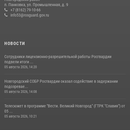
п. Панковка, ул. Промышленная, д. 9
Новгородские росгвардейцы рассказали о службе детям из летнего
+7 (8162) 79-10-66
лагеря «Волынь»
info53@rosguard.gov.ru
30 июля 2026, 08:40
5
НОВОСТИ
Сотрудники лицензионно-разрешительной работы Росгвардии
подвели итоги ...
05 августа 2026, 14:20
Новгородский СОБР Росгвардии оказал содействие в задержании
подозревае...
05 августа 2026, 14:08
Телесюжет в программе "Вести. Великий Новгород" (ГТРК "Славия") от
05 ...
05 августа 2026, 10:21