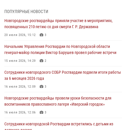
Сотрудники новгородской Росгвардии встретились с детьми из
ПОПУЛЯРНЫЕ НОВОСТИ
детского лагеря
Новгородские росгвардейцы приняли участие в мероприятиях,
04 августа 2026, 09:13
5
посвященных 210-летию со дня смерти Г. Р. Державина
Новгородские росгвардейцы за неделю осуществили 203 выезда на
20 июля 2026, 15:12
3
охраняемые объекты по сигналу «тревога»
Начальник Управления Росгвардии по Новгородской области
04 августа 2026, 09:12
1
генерал-майор полиции Виктор Барушев провел рабочие встречи
Радиоэфир программы "Новости дня" на радио "Радио53" от 30
15 июля 2026, 14:29
2
июля 2026 года. Новгородские призывники приняли присягу в
центре подготовки личного состава Росгвардии.
Сотрудники новгородского СОБР Росгвардии подвели итоги работы
за 6 месяцев 2026 года
30 июля 2026, 16:00
1
16 июля 2026, 12:09
3
В Великом Новгороде сотрудники центра лицензионно-
разрешительной работы Росгвардии провели телефонную «горячую
Новгородские росгвардейцы провели уроки безопасности для
линию»
воспитанников православного лагеря «Иверский городок»
30 июля 2026, 14:36
1
16 июля 2026, 12:06
3
Новгородские росгвардейцы рассказали о службе детям из летнего
Сотрудники новгородской Росгвардии встретились с детьми из
лагеря «Волынь»
детского лагеря