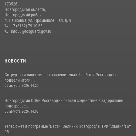
173526
Новгородская область,
Новгородские росгвардейцы завоевали третье место в Санкт-
Новгородский район
Петербурге на окружном этапе ежегодного Всероссийского
п. Панковка, ул. Промышленная, д. 9
конкурса профессионального мастерства среди сотрудников
+7 (8162) 79-10-66
вневедомственной охраны Росгвардии
info53@rosguard.gov.ru
28 июля 2026, 14:26
7
НОВОСТИ
Сотрудники лицензионно-разрешительной работы Росгвардии
подвели итоги ...
05 августа 2026, 14:20
Новгородский СОБР Росгвардии оказал содействие в задержании
подозревае...
05 августа 2026, 14:08
Телесюжет в программе "Вести. Великий Новгород" (ГТРК "Славия") от
05 ...