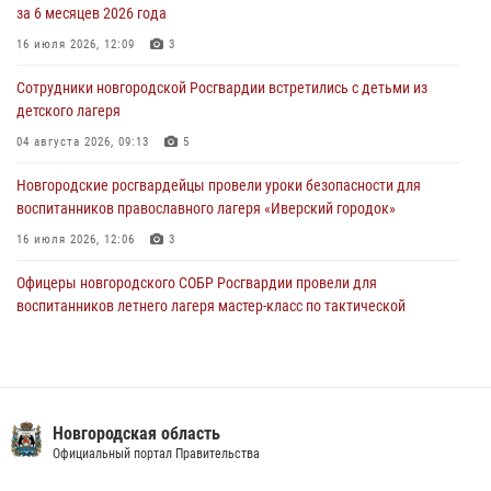
за 6 месяцев 2026 года
30 июля 2026, 16:00
1
16 июля 2026, 12:09
3
В Великом Новгороде сотрудники центра лицензионно-
разрешительной работы Росгвардии провели телефонную «горячую
Сотрудники новгородской Росгвардии встретились с детьми из
линию»
детского лагеря
30 июля 2026, 14:36
1
04 августа 2026, 09:13
5
Новгородские росгвардейцы рассказали о службе детям из летнего
Новгородские росгвардейцы провели уроки безопасности для
лагеря «Волынь»
воспитанников православного лагеря «Иверский городок»
30 июля 2026, 08:40
5
16 июля 2026, 12:06
3
Офицеры новгородского СОБР Росгвардии провели для
воспитанников летнего лагеря мастер-класс по тактической
медицине
21 июля 2026, 08:58
4
Начальник Управления Росгвардии по Новгородской области
подвел итоги служебной деятельности сотрудников
Новгородская область
вневедомственной охраны за первое полугодие 2026 года
Официальный портал Правительства
22 июля 2026, 12:33
6