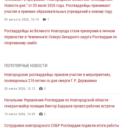
Новости дня." от 05 июля 2026 года. Росгвардейцы принимают
участие в приемке образовательных учреждений к новому году.
05 августа 2026, 10:19
1
Росгвардейцы из Великого Новгорода стали призерами в личном
первенстве в Чемпионате Северо-Западного округа Росгвардии по
спортивному самбо
04 августа 2026, 11:42
4
1
Сотрудники новгородской Росгвардии встретились с детьми из
ПОПУЛЯРНЫЕ НОВОСТИ
детского лагеря
Новгородские росгвардейцы приняли участие в мероприятиях,
04 августа 2026, 09:13
5
посвященных 210-летию со дня смерти Г. Р. Державина
Новгородские росгвардейцы за неделю осуществили 203 выезда на
20 июля 2026, 15:12
3
охраняемые объекты по сигналу «тревога»
Начальник Управления Росгвардии по Новгородской области
04 августа 2026, 09:12
1
генерал-майор полиции Виктор Барушев провел рабочие встречи
Радиоэфир программы "Новости дня" на радио "Радио53" от 30
15 июля 2026, 14:29
2
июля 2026 года. Новгородские призывники приняли присягу в
центре подготовки личного состава Росгвардии.
Сотрудники новгородского СОБР Росгвардии подвели итоги работы