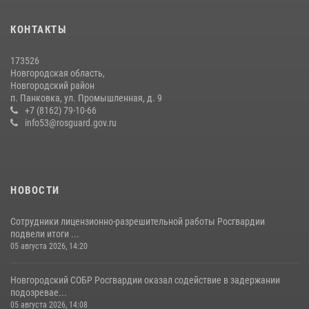
медицине
21 июля 2026, 08:58
4
КОНТАКТЫ
Начальник Управления Росгвардии по Новгородской области
173526
подвел итоги служебной деятельности сотрудников
Новгородская область,
вневедомственной охраны за первое полугодие 2026 года
Новгородский район
п. Панковка, ул. Промышленная, д. 9
22 июля 2026, 12:33
6
+7 (8162) 79-10-66
info53@rosguard.gov.ru
НОВОСТИ
Сотрудники лицензионно-разрешительной работы Росгвардии
подвели итоги ...
05 августа 2026, 14:20
Новгородский СОБР Росгвардии оказал содействие в задержании
подозревае...
05 августа 2026, 14:08