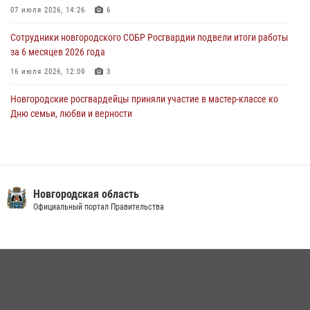
Новости часа." от 29 июля 2026 года. Новгородские призывники
07 июля 2026, 14:26
6
приняли присягу в центре подготовки личного состава Росгвардии
Сотрудники новгородского СОБР Росгвардии подвели итоги работы
29 июля 2026, 12:54
1
за 6 месяцев 2026 года
16 июля 2026, 12:09
3
Новгородские росгвардейцы приняли участие в мастер-классе ко
Дню семьи, любви и верности
08 июля 2026, 13:48
3
Сотрудники новгородской Росгвардии встретились с детьми из
детского лагеря
Новгородская область
04 августа 2026, 09:13
5
Официальный портал Правительства
Новгородские росгвардейцы провели уроки безопасности для
воспитанников православного лагеря «Иверский городок»
16 июля 2026, 12:06
3
Офицеры новгородского СОБР Росгвардии провели для
воспитанников летнего лагеря мастер-класс по тактической