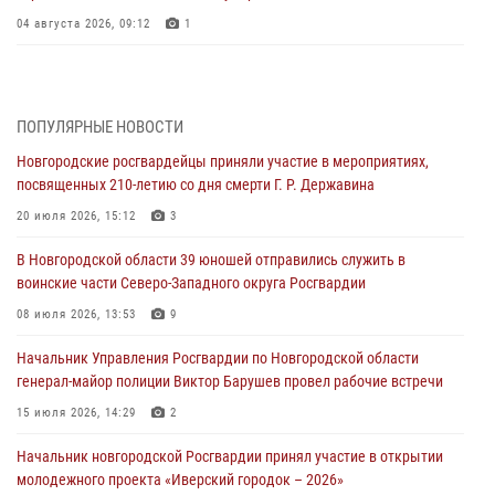
04 августа 2026, 09:12
1
Радиоэфир программы "Новости дня" на радио "Радио53" от 30
июля 2026 года. Новгородские призывники приняли присягу в
центре подготовки личного состава Росгвардии.
ПОПУЛЯРНЫЕ НОВОСТИ
30 июля 2026, 16:00
1
Новгородские росгвардейцы приняли участие в мероприятиях,
посвященных 210-летию со дня смерти Г. Р. Державина
В Великом Новгороде сотрудники центра лицензионно-
разрешительной работы Росгвардии провели телефонную «горячую
20 июля 2026, 15:12
3
линию»
В Новгородской области 39 юношей отправились служить в
30 июля 2026, 14:36
1
воинские части Северо-Западного округа Росгвардии
Новгородские росгвардейцы рассказали о службе детям из летнего
08 июля 2026, 13:53
9
лагеря «Волынь»
Начальник Управления Росгвардии по Новгородской области
30 июля 2026, 08:40
5
генерал-майор полиции Виктор Барушев провел рабочие встречи
Новгородские росгвардейцы задержали мужчину
15 июля 2026, 14:29
2
30 июля 2026, 08:39
2
Начальник новгородской Росгвардии принял участие в открытии
молодежного проекта «Иверский городок – 2026»
Телесюжет в программе "Новгородское областное телевидение.