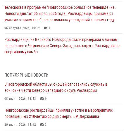
Телесюжет в программе "Новгородское областное телевидение.
Новости дня." от 05 июля 2026 года. Росгвардейцы принимают
участие в приемке образовательных учреждений к новому году.
05 августа 2026, 10:19
1
Росгвардейцы из Великого Новгорода стали призерами в личном
первенстве в Чемпионате Северо-Западного округа Росгвардии по
спортивному самбо
04 августа 2026, 11:42
4
1
Сотрудники новгородской Росгвардии встретились с детьми из
ПОПУЛЯРНЫЕ НОВОСТИ
детского лагеря
В Новгородской области 39 юношей отправились служить в
04 августа 2026, 09:13
5
воинские части Северо-Западного округа Росгвардии
Новгородские росгвардейцы за неделю осуществили 203 выезда на
08 июля 2026, 13:53
9
охраняемые объекты по сигналу «тревога»
Новгородские росгвардейцы приняли участие в мероприятиях,
04 августа 2026, 09:12
1
посвященных 210-летию со дня смерти Г. Р. Державина
Радиоэфир программы "Новости дня" на радио "Радио53" от 30
20 июля 2026, 15:12
3
июля 2026 года. Новгородские призывники приняли присягу в