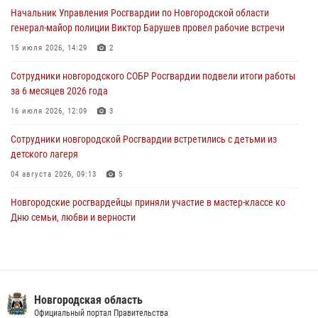
центре подготовки личного состава Росгвардии.
Начальник Управления Росгвардии по Новгородской области
генерал-майор полиции Виктор Барушев провел рабочие встречи
30 июля 2026, 16:00
1
15 июля 2026, 14:29
2
В Великом Новгороде сотрудники центра лицензионно-
разрешительной работы Росгвардии провели телефонную «горячую
Сотрудники новгородского СОБР Росгвардии подвели итоги работы
линию»
за 6 месяцев 2026 года
30 июля 2026, 14:36
1
16 июля 2026, 12:09
3
Новгородские росгвардейцы рассказали о службе детям из летнего
Сотрудники новгородской Росгвардии встретились с детьми из
лагеря «Волынь»
детского лагеря
30 июля 2026, 08:40
5
04 августа 2026, 09:13
5
Новгородские росгвардейцы приняли участие в мастер-классе ко
Дню семьи, любви и верности
08 июля 2026, 13:48
3
Новгородские росгвардейцы провели уроки безопасности для
воспитанников православного лагеря «Иверский городок»
Новгородская область
16 июля 2026, 12:06
3
Официальный портал Правительства