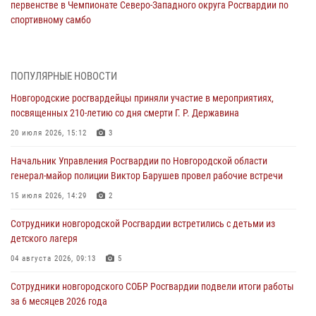
первенстве в Чемпионате Северо-Западного округа Росгвардии по
спортивному самбо
04 августа 2026, 11:42
4
1
Сотрудники новгородской Росгвардии встретились с детьми из
ПОПУЛЯРНЫЕ НОВОСТИ
детского лагеря
Новгородские росгвардейцы приняли участие в мероприятиях,
04 августа 2026, 09:13
5
посвященных 210-летию со дня смерти Г. Р. Державина
Новгородские росгвардейцы за неделю осуществили 203 выезда на
20 июля 2026, 15:12
3
охраняемые объекты по сигналу «тревога»
Начальник Управления Росгвардии по Новгородской области
04 августа 2026, 09:12
1
генерал-майор полиции Виктор Барушев провел рабочие встречи
Радиоэфир программы "Новости дня" на радио "Радио53" от 30
15 июля 2026, 14:29
2
июля 2026 года. Новгородские призывники приняли присягу в
центре подготовки личного состава Росгвардии.
Сотрудники новгородской Росгвардии встретились с детьми из
детского лагеря
30 июля 2026, 16:00
1
04 августа 2026, 09:13
5
В Великом Новгороде сотрудники центра лицензионно-
разрешительной работы Росгвардии провели телефонную «горячую
Сотрудники новгородского СОБР Росгвардии подвели итоги работы
линию»
за 6 месяцев 2026 года