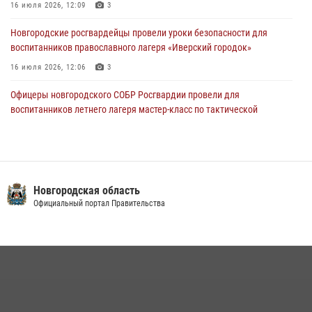
30 июля 2026, 14:36
1
16 июля 2026, 12:09
3
Новгородские росгвардейцы рассказали о службе детям из летнего
Новгородские росгвардейцы провели уроки безопасности для
лагеря «Волынь»
воспитанников православного лагеря «Иверский городок»
30 июля 2026, 08:40
5
16 июля 2026, 12:06
3
Офицеры новгородского СОБР Росгвардии провели для
воспитанников летнего лагеря мастер-класс по тактической
медицине
21 июля 2026, 08:58
4
Начальник Управления Росгвардии по Новгородской области
подвел итоги служебной деятельности сотрудников
Новгородская область
вневедомственной охраны за первое полугодие 2026 года
Официальный портал Правительства
22 июля 2026, 12:33
6
Новгородские росгвардейцы завоевали третье место в Санкт-
Петербурге на окружном этапе ежегодного Всероссийского
конкурса профессионального мастерства среди сотрудников
вневедомственной охраны Росгвардии
28 июля 2026, 14:26
7