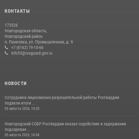
КОНТАКТЫ
Росгвардейцы из Великого Новгорода стали призерами в личном
первенстве в Чемпионате Северо-Западного округа Росгвардии по
спортивному самбо
173526
Новгородская область,
04 августа 2026, 11:42
4
1
Новгородский район
п. Панковка, ул. Промышленная, д. 9
Новгородские росгвардейцы приняли участие в чемпионате по
+7 (8162) 79-10-66
многоборью кинологов на первенство Северо-Западного округа
info53@rosguard.gov.ru
Росгвардии
20 июля 2026, 15:10
5
НОВОСТИ
Сотрудники лицензионно-разрешительной работы Росгвардии
подвели итоги ...
05 августа 2026, 14:20
Новгородский СОБР Росгвардии оказал содействие в задержании
подозревае...
05 августа 2026, 14:08