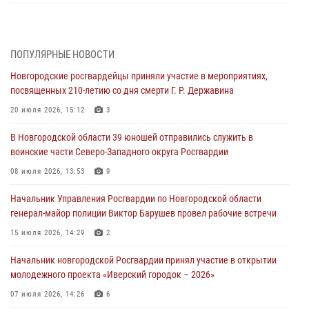
Радиоэфир программы "Новости дня" на радио "Радио53" от 30
июля 2026 года. Новгородские призывники приняли присягу в
центре подготовки личного состава Росгвардии.
ПОПУЛЯРНЫЕ НОВОСТИ
30 июля 2026, 16:00
1
Новгородские росгвардейцы приняли участие в мероприятиях,
посвященных 210-летию со дня смерти Г. Р. Державина
В Великом Новгороде сотрудники центра лицензионно-
разрешительной работы Росгвардии провели телефонную «горячую
20 июля 2026, 15:12
3
линию»
В Новгородской области 39 юношей отправились служить в
30 июля 2026, 14:36
1
воинские части Северо-Западного округа Росгвардии
Новгородские росгвардейцы рассказали о службе детям из летнего
08 июля 2026, 13:53
9
лагеря «Волынь»
Начальник Управления Росгвардии по Новгородской области
30 июля 2026, 08:40
5
генерал-майор полиции Виктор Барушев провел рабочие встречи
Новгородские росгвардейцы задержали мужчину
15 июля 2026, 14:29
2
30 июля 2026, 08:39
2
Начальник новгородской Росгвардии принял участие в открытии
молодежного проекта «Иверский городок – 2026»
Телесюжет в программе "Новгородское областное телевидение.
Новости часа." от 29 июля 2026 года. Новгородские призывники
07 июля 2026, 14:26
6
приняли присягу в центре подготовки личного состава Росгвардии