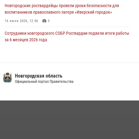
Новгородские росгвардейцы провели уроки безопасности для
29 июля 2026, 12:54
1
воспитанников православного лагеря «Иверский городок»
16 июля 2026, 12:06
3
Сотрудники новгородского СОБР Росгвардии подвели итоги работы
за 6 месяцев 2026 года
16 июля 2026, 12:09
3
Новгородские росгвардейцы приняли участие в мастер-классе ко
Дню семьи, любви и верности
Новгородская область
08 июля 2026, 13:48
3
Официальный портал Правительства
Сотрудники новгородской Росгвардии встретились с детьми из
детского лагеря
04 августа 2026, 09:13
5
Офицеры новгородского СОБР Росгвардии провели для
воспитанников летнего лагеря мастер-класс по тактической
медицине
21 июля 2026, 08:58
4