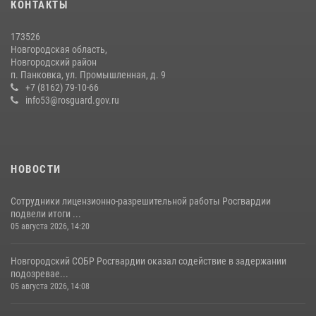
КОНТАКТЫ
Начальник Управления Росгвардии по Новгородской области
173526
подвел итоги служебной деятельности сотрудников
Новгородская область,
вневедомственной охраны за первое полугодие 2026 года
Новгородский район
п. Панковка, ул. Промышленная, д. 9
22 июля 2026, 12:33
6
+7 (8162) 79-10-66
info53@rosguard.gov.ru
НОВОСТИ
Сотрудники лицензионно-разрешительной работы Росгвардии
подвели итоги ...
05 августа 2026, 14:20
Новгородский СОБР Росгвардии оказал содействие в задержании
подозревае...
05 августа 2026, 14:08