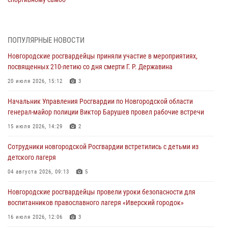
04 августа 2026, 11:42
4
1
Сотрудники новгородской Росгвардии встретились с детьми из
ПОПУЛЯРНЫЕ НОВОСТИ
детского лагеря
Новгородские росгвардейцы приняли участие в мероприятиях,
04 августа 2026, 09:13
5
посвященных 210-летию со дня смерти Г. Р. Державина
Новгородские росгвардейцы за неделю осуществили 203 выезда на
20 июля 2026, 15:12
3
охраняемые объекты по сигналу «тревога»
Начальник Управления Росгвардии по Новгородской области
04 августа 2026, 09:12
1
генерал-майор полиции Виктор Барушев провел рабочие встречи
Радиоэфир программы "Новости дня" на радио "Радио53" от 30
15 июля 2026, 14:29
2
июля 2026 года. Новгородские призывники приняли присягу в
центре подготовки личного состава Росгвардии.
Сотрудники новгородской Росгвардии встретились с детьми из
детского лагеря
30 июля 2026, 16:00
1
04 августа 2026, 09:13
5
В Великом Новгороде сотрудники центра лицензионно-
разрешительной работы Росгвардии провели телефонную «горячую
Новгородские росгвардейцы провели уроки безопасности для
линию»
воспитанников православного лагеря «Иверский городок»
30 июля 2026, 14:36
1
16 июля 2026, 12:06
3