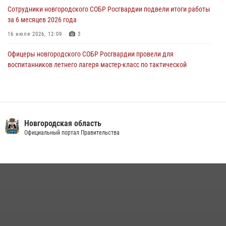
Новгородские росгвардейцы рассказали о службе детям из летнего
Сотрудники новгородского СОБР Росгвардии подвели итоги работы
лагеря «Волынь»
за 6 месяцев 2026 года
30 июля 2026, 08:40
5
16 июля 2026, 12:09
3
Офицеры новгородского СОБР Росгвардии провели для
воспитанников летнего лагеря мастер-класс по тактической
медицине
21 июля 2026, 08:58
4
Начальник Управления Росгвардии по Новгородской области
подвел итоги служебной деятельности сотрудников
Новгородская область
вневедомственной охраны за первое полугодие 2026 года
Официальный портал Правительства
22 июля 2026, 12:33
6
Новгородские росгвардейцы завоевали третье место в Санкт-
Петербурге на окружном этапе ежегодного Всероссийского
конкурса профессионального мастерства среди сотрудников
вневедомственной охраны Росгвардии
28 июля 2026, 14:26
7