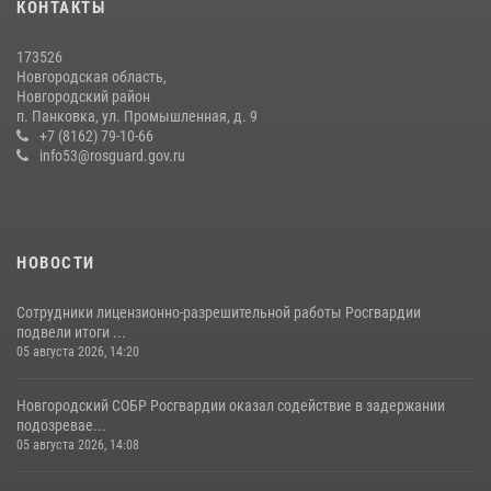
КОНТАКТЫ
Росгвардейцы из Великого Новгорода стали призерами в личном
первенстве в Чемпионате Северо-Западного округа Росгвардии по
спортивному самбо
173526
Новгородская область,
04 августа 2026, 11:42
4
1
Новгородский район
п. Панковка, ул. Промышленная, д. 9
Новгородские росгвардейцы рассказали о службе детям из летнего
+7 (8162) 79-10-66
лагеря «Волынь»
info53@rosguard.gov.ru
30 июля 2026, 08:40
5
НОВОСТИ
Сотрудники лицензионно-разрешительной работы Росгвардии
подвели итоги ...
05 августа 2026, 14:20
Новгородский СОБР Росгвардии оказал содействие в задержании
подозревае...
05 августа 2026, 14:08