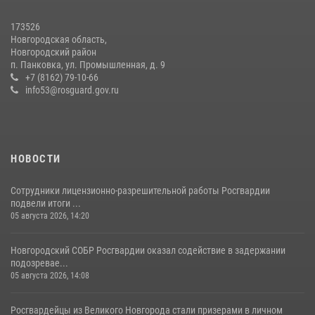
Начальник Управления Росгвардии по Новгородской области
173526
подвел итоги служебной деятельности сотрудников
Новгородская область,
вневедомственной охраны за первое полугодие 2026 года
Новгородский район
п. Панковка, ул. Промышленная, д. 9
22 июля 2026, 12:33
6
+7 (8162) 79-10-66
info53@rosguard.gov.ru
НОВОСТИ
Сотрудники лицензионно-разрешительной работы Росгвардии
подвели итоги ...
05 августа 2026, 14:20
Новгородский СОБР Росгвардии оказал содействие в задержании
подозревае...
05 августа 2026, 14:08
Росгвардейцы из Великого Новгорода стали призерами в личном