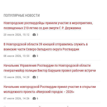
Радиоэфир программы "Новости дня" на радио "Радио53" от 30
июля 2026 года. Новгородские призывники приняли присягу в
центре подготовки личного состава Росгвардии.
ПОПУЛЯРНЫЕ НОВОСТИ
30 июля 2026, 16:00
1
Новгородские росгвардейцы приняли участие в мероприятиях,
посвященных 210-летию со дня смерти Г. Р. Державина
В Великом Новгороде сотрудники центра лицензионно-
разрешительной работы Росгвардии провели телефонную «горячую
20 июля 2026, 15:12
3
линию»
В Новгородской области 39 юношей отправились служить в
30 июля 2026, 14:36
1
воинские части Северо-Западного округа Росгвардии
Новгородские росгвардейцы рассказали о службе детям из летнего
08 июля 2026, 13:53
9
лагеря «Волынь»
Начальник Управления Росгвардии по Новгородской области
30 июля 2026, 08:40
5
генерал-майор полиции Виктор Барушев провел рабочие встречи
Новгородские росгвардейцы задержали мужчину
15 июля 2026, 14:29
2
30 июля 2026, 08:39
2
Начальник новгородской Росгвардии принял участие в открытии
молодежного проекта «Иверский городок – 2026»
Телесюжет в программе "Новгородское областное телевидение.
Новости часа." от 29 июля 2026 года. Новгородские призывники
07 июля 2026, 14:26
6
приняли присягу в центре подготовки личного состава Росгвардии