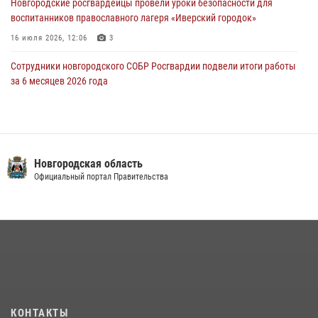
Новгородские росгвардейцы провели уроки безопасности для
29 июля 2026, 12:54
1
воспитанников православного лагеря «Иверский городок»
16 июля 2026, 12:06
3
Сотрудники новгородского СОБР Росгвардии подвели итоги работы
за 6 месяцев 2026 года
16 июля 2026, 12:09
3
Новгородские росгвардейцы приняли участие в мастер-классе ко
Дню семьи, любви и верности
Новгородская область
08 июля 2026, 13:48
3
Официальный портал Правительства
Офицеры новгородского СОБР Росгвардии провели для
воспитанников летнего лагеря мастер-класс по тактической
медицине
21 июля 2026, 08:58
4
Сотрудники новгородской Росгвардии встретились с детьми из
детского лагеря
04 августа 2026, 09:13
5
КОНТАКТЫ