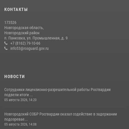
многоборью кинологов на первенство Северо-Западного округа
КОНТАКТЫ
Росгвардии
20 июля 2026, 15:10
5
173526
Новгородская область,
Новгородские росгвардейцы завоевали третье место в Санкт-
Новгородский район
Петербурге на окружном этапе ежегодного Всероссийского
п. Панковка, ул. Промышленная, д. 9
конкурса профессионального мастерства среди сотрудников
+7 (8162) 79-10-66
вневедомственной охраны Росгвардии
info53@rosguard.gov.ru
28 июля 2026, 14:26
7
НОВОСТИ
Сотрудники лицензионно-разрешительной работы Росгвардии
подвели итоги ...
05 августа 2026, 14:20
Новгородский СОБР Росгвардии оказал содействие в задержании
подозревае...
05 августа 2026, 14:08