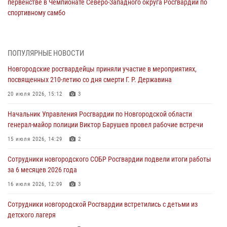
первенстве в Чемпионате Северо-Западного округа Росгвардии по
спортивному самбо
04 августа 2026, 11:42
4
1
Сотрудники новгородской Росгвардии встретились с детьми из
ПОПУЛЯРНЫЕ НОВОСТИ
детского лагеря
Новгородские росгвардейцы приняли участие в мероприятиях,
04 августа 2026, 09:13
5
посвященных 210-летию со дня смерти Г. Р. Державина
Новгородские росгвардейцы за неделю осуществили 203 выезда на
20 июля 2026, 15:12
3
охраняемые объекты по сигналу «тревога»
Начальник Управления Росгвардии по Новгородской области
04 августа 2026, 09:12
1
генерал-майор полиции Виктор Барушев провел рабочие встречи
Радиоэфир программы "Новости дня" на радио "Радио53" от 30
15 июля 2026, 14:29
2
июля 2026 года. Новгородские призывники приняли присягу в
центре подготовки личного состава Росгвардии.
Сотрудники новгородского СОБР Росгвардии подвели итоги работы
за 6 месяцев 2026 года
30 июля 2026, 16:00
1
16 июля 2026, 12:09
3
В Великом Новгороде сотрудники центра лицензионно-
разрешительной работы Росгвардии провели телефонную «горячую
Сотрудники новгородской Росгвардии встретились с детьми из
линию»
детского лагеря