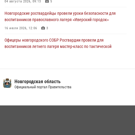
30 июля 2026, 14:36
1
04 августа 2026, 09:13
5
Новгородские росгвардейцы рассказали о службе детям из летнего
Новгородские росгвардейцы провели уроки безопасности для
лагеря «Волынь»
воспитанников православного лагеря «Иверский городок»
30 июля 2026, 08:40
5
16 июля 2026, 12:06
3
Офицеры новгородского СОБР Росгвардии провели для
воспитанников летнего лагеря мастер-класс по тактической
медицине
21 июля 2026, 08:58
4
Начальник Управления Росгвардии по Новгородской области
подвел итоги служебной деятельности сотрудников
Новгородская область
вневедомственной охраны за первое полугодие 2026 года
Официальный портал Правительства
22 июля 2026, 12:33
6
Новгородские росгвардейцы рассказали о службе детям из летнего
лагеря «Волынь»
30 июля 2026, 08:40
5
Новгородские росгвардейцы приняли участие в чемпионате по