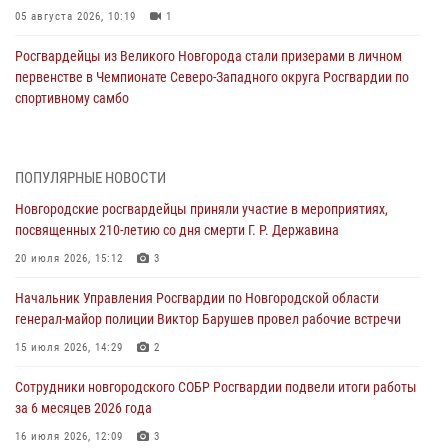
05 августа 2026, 10:19
1
Росгвардейцы из Великого Новгорода стали призерами в личном
первенстве в Чемпионате Северо-Западного округа Росгвардии по
спортивному самбо
04 августа 2026, 11:42
4
1
Сотрудники новгородской Росгвардии встретились с детьми из
ПОПУЛЯРНЫЕ НОВОСТИ
детского лагеря
Новгородские росгвардейцы приняли участие в мероприятиях,
04 августа 2026, 09:13
5
посвященных 210-летию со дня смерти Г. Р. Державина
Новгородские росгвардейцы за неделю осуществили 203 выезда на
20 июля 2026, 15:12
3
охраняемые объекты по сигналу «тревога»
Начальник Управления Росгвардии по Новгородской области
04 августа 2026, 09:12
1
генерал-майор полиции Виктор Барушев провел рабочие встречи
Радиоэфир программы "Новости дня" на радио "Радио53" от 30
15 июля 2026, 14:29
2
июля 2026 года. Новгородские призывники приняли присягу в
центре подготовки личного состава Росгвардии.
Сотрудники новгородского СОБР Росгвардии подвели итоги работы
за 6 месяцев 2026 года
30 июля 2026, 16:00
1
16 июля 2026, 12:09
3