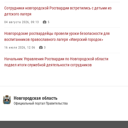
В Великом Новгороде сотрудники центра лицензионно-
разрешительной работы Росгвардии провели телефонную «горячую
Сотрудники новгородской Росгвардии встретились с детьми из
линию»
детского лагеря
30 июля 2026, 14:36
1
04 августа 2026, 09:13
5
Новгородские росгвардейцы рассказали о службе детям из летнего
Новгородские росгвардейцы провели уроки безопасности для
лагеря «Волынь»
воспитанников православного лагеря «Иверский городок»
30 июля 2026, 08:40
5
16 июля 2026, 12:06
3
Начальник Управления Росгвардии по Новгородской области
подвел итоги служебной деятельности сотрудников
вневедомственной охраны за первое полугодие 2026 года
22 июля 2026, 12:33
6
Офицеры новгородского СОБР Росгвардии провели для
воспитанников летнего лагеря мастер-класс по тактической
Новгородская область
медицине
Официальный портал Правительства
21 июля 2026, 08:58
4
Новгородские росгвардейцы завоевали третье место в Санкт-
Петербурге на окружном этапе ежегодного Всероссийского