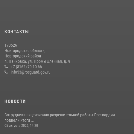
конкурса профессионального мастерства среди сотрудников
вневедомственной охраны Росгвардии
28 июля 2026, 14:26
7
КОНТАКТЫ
Росгвардейцы из Великого Новгорода стали призерами в личном
первенстве в Чемпионате Северо-Западного округа Росгвардии по
спортивному самбо
173526
Новгородская область,
04 августа 2026, 11:42
4
1
Новгородский район
п. Панковка, ул. Промышленная, д. 9
Новгородские росгвардейцы рассказали о службе детям из летнего
+7 (8162) 79-10-66
лагеря «Волынь»
info53@rosguard.gov.ru
30 июля 2026, 08:40
5
НОВОСТИ
Сотрудники лицензионно-разрешительной работы Росгвардии
подвели итоги ...
05 августа 2026, 14:20