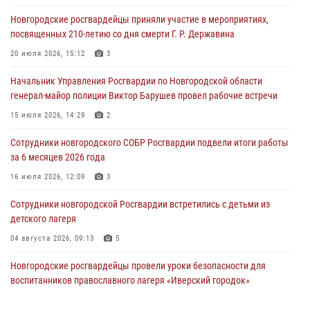
охраняемые объекты по сигналу «тревога»
Новгородские росгвардейцы приняли участие в мероприятиях,
04 августа 2026, 09:12
1
посвященных 210-летию со дня смерти Г. Р. Державина
Радиоэфир программы "Новости дня" на радио "Радио53" от 30
20 июля 2026, 15:12
3
июля 2026 года. Новгородские призывники приняли присягу в
центре подготовки личного состава Росгвардии.
Начальник Управления Росгвардии по Новгородской области
генерал-майор полиции Виктор Барушев провел рабочие встречи
30 июля 2026, 16:00
1
15 июля 2026, 14:29
2
В Великом Новгороде сотрудники центра лицензионно-
разрешительной работы Росгвардии провели телефонную «горячую
Сотрудники новгородского СОБР Росгвардии подвели итоги работы
линию»
за 6 месяцев 2026 года
30 июля 2026, 14:36
1
16 июля 2026, 12:09
3
Новгородские росгвардейцы рассказали о службе детям из летнего
Сотрудники новгородской Росгвардии встретились с детьми из
лагеря «Волынь»
детского лагеря
30 июля 2026, 08:40
5
04 августа 2026, 09:13
5
Новгородские росгвардейцы провели уроки безопасности для
воспитанников православного лагеря «Иверский городок»
16 июля 2026, 12:06
3