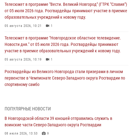
Телесюжет в программе "Вести. Великий Новгород" (ГТРК "Славия")
от 05 июля 2026 года. Росгвардейцы принимают участие в приемке
образовательных учреждений к новому году.
05 августа 2026, 10:21
1
Телесюжет в программе "Новгородское областное телевидение.
Новости дня." от 05 июля 2026 года. Росгвардейцы принимают
участие в приемке образовательных учреждений к новому году.
05 августа 2026, 10:19
1
Росгвардейцы из Великого Новгорода стали призерами в личном
первенстве в Чемпионате Северо-Западного округа Росгвардии по
спортивному самбо
04 августа 2026, 11:42
4
1
Сотрудники новгородской Росгвардии встретились с детьми из
ПОПУЛЯРНЫЕ НОВОСТИ
детского лагеря
В Новгородской области 39 юношей отправились служить в
04 августа 2026, 09:13
5
воинские части Северо-Западного округа Росгвардии
Новгородские росгвардейцы за неделю осуществили 203 выезда на
08 июля 2026, 13:53
9