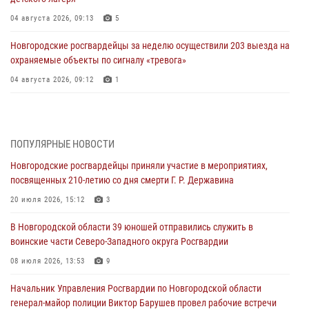
04 августа 2026, 09:13
5
Новгородские росгвардейцы за неделю осуществили 203 выезда на
охраняемые объекты по сигналу «тревога»
04 августа 2026, 09:12
1
Радиоэфир программы "Новости дня" на радио "Радио53" от 30
июля 2026 года. Новгородские призывники приняли присягу в
центре подготовки личного состава Росгвардии.
ПОПУЛЯРНЫЕ НОВОСТИ
30 июля 2026, 16:00
1
Новгородские росгвардейцы приняли участие в мероприятиях,
посвященных 210-летию со дня смерти Г. Р. Державина
В Великом Новгороде сотрудники центра лицензионно-
разрешительной работы Росгвардии провели телефонную «горячую
20 июля 2026, 15:12
3
линию»
В Новгородской области 39 юношей отправились служить в
30 июля 2026, 14:36
1
воинские части Северо-Западного округа Росгвардии
Новгородские росгвардейцы рассказали о службе детям из летнего
08 июля 2026, 13:53
9
лагеря «Волынь»
Начальник Управления Росгвардии по Новгородской области
30 июля 2026, 08:40
5
генерал-майор полиции Виктор Барушев провел рабочие встречи