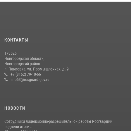
медицине
21 июля 2026, 08:58
4
Сотрудники новгородской Росгвардии встретились с детьми из
детского лагеря
04 августа 2026, 09:13
5
КОНТАКТЫ
Начальник Управления Росгвардии по Новгородской области
173526
подвел итоги служебной деятельности сотрудников
Новгородская область,
вневедомственной охраны за первое полугодие 2026 года
Новгородский район
п. Панковка, ул. Промышленная, д. 9
22 июля 2026, 12:33
6
+7 (8162) 79-10-66
info53@rosguard.gov.ru
НОВОСТИ
Сотрудники лицензионно-разрешительной работы Росгвардии
подвели итоги ...