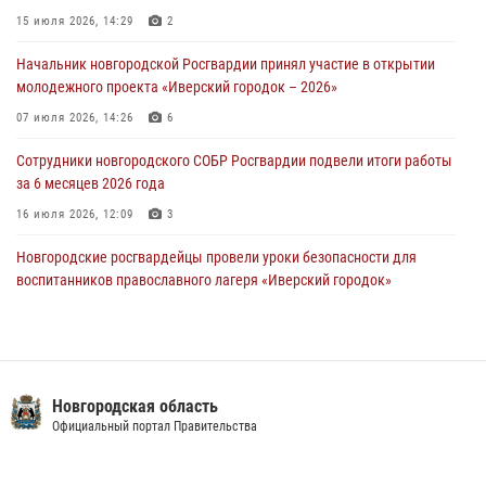
Новгородские росгвардейцы задержали мужчину
15 июля 2026, 14:29
2
30 июля 2026, 08:39
2
Начальник новгородской Росгвардии принял участие в открытии
молодежного проекта «Иверский городок – 2026»
Телесюжет в программе "Новгородское областное телевидение.
Новости часа." от 29 июля 2026 года. Новгородские призывники
07 июля 2026, 14:26
6
приняли присягу в центре подготовки личного состава Росгвардии
Сотрудники новгородского СОБР Росгвардии подвели итоги работы
29 июля 2026, 12:54
1
за 6 месяцев 2026 года
16 июля 2026, 12:09
3
Новгородские росгвардейцы провели уроки безопасности для
воспитанников православного лагеря «Иверский городок»
16 июля 2026, 12:06
3
Новгородские росгвардейцы приняли участие в мастер-классе ко
Дню семьи, любви и верности
Новгородская область
08 июля 2026, 13:48
3
Официальный портал Правительства
Офицеры новгородского СОБР Росгвардии провели для
воспитанников летнего лагеря мастер-класс по тактической