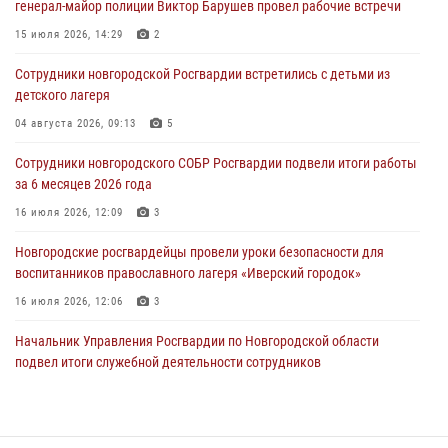
генерал-майор полиции Виктор Барушев провел рабочие встречи
Телесюжет в программе "Новгородское областное телевидение.
15 июля 2026, 14:29
2
Новости дня." от 05 июля 2026 года. Росгвардейцы принимают
участие в приемке образовательных учреждений к новому году.
Сотрудники новгородской Росгвардии встретились с детьми из
детского лагеря
05 августа 2026, 10:19
1
04 августа 2026, 09:13
5
Росгвардейцы из Великого Новгорода стали призерами в личном
первенстве в Чемпионате Северо-Западного округа Росгвардии по
Сотрудники новгородского СОБР Росгвардии подвели итоги работы
спортивному самбо
за 6 месяцев 2026 года
04 августа 2026, 11:42
4
1
16 июля 2026, 12:09
3
Сотрудники новгородской Росгвардии встретились с детьми из
Новгородские росгвардейцы провели уроки безопасности для
детского лагеря
воспитанников православного лагеря «Иверский городок»
04 августа 2026, 09:13
5
16 июля 2026, 12:06
3
Начальник Управления Росгвардии по Новгородской области
подвел итоги служебной деятельности сотрудников
вневедомственной охраны за первое полугодие 2026 года
22 июля 2026, 12:33
6