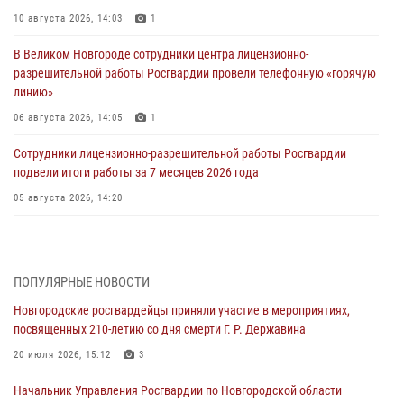
10 августа 2026, 14:03
1
В Великом Новгороде сотрудники центра лицензионно-
разрешительной работы Росгвардии провели телефонную «горячую
линию»
06 августа 2026, 14:05
1
Сотрудники лицензионно-разрешительной работы Росгвардии
подвели итоги работы за 7 месяцев 2026 года
05 августа 2026, 14:20
Новгородский СОБР Росгвардии оказал содействие в задержании
подозреваемых в причинении имущественного ущерба путем
обмана или злоупотребления доверием
ПОПУЛЯРНЫЕ НОВОСТИ
05 августа 2026, 14:08
2
Новгородские росгвардейцы приняли участие в мероприятиях,
посвященных 210-летию со дня смерти Г. Р. Державина
Телесюжет в программе "Вести. Великий Новгород" (ГТРК "Славия")
от 05 июля 2026 года. Росгвардейцы принимают участие в приемке
20 июля 2026, 15:12
3
образовательных учреждений к новому году.
Начальник Управления Росгвардии по Новгородской области
05 августа 2026, 10:21
1