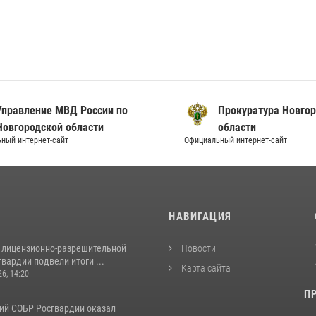
вление МВД России по
Прокуратура Новгородс
ородской области
области
нтернет-сайт
Официальный интернет-сайт
И
НАВИГАЦИЯ
 лицензионно-разрешительной
Новости
вардии подвели итоги ...
Карта сайта
26, 14:20
П
ий СОБР Росгвардии оказал