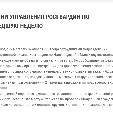
ИЙ УПРАВЛЕНИЯ РОСГВАРДИИ ПО
ШЕДШУЮ НЕДЕЛЮ
 с 27 марта по 02 апреля 2023 года сотрудниками подразделений
ственной охраны Росгвардии по Новгородской области осуществлено
на охраняемые объекты по сигналу «тревога». По сообщениям из деж
ерриториальных органов внутренних дел для обеспечения безопасност
нного порядка сотрудники вневедомственной охраны выезжали 62 ра
уппами задержания, находящимися на маршрутах патрулирования пресе
ративных правонарушений, 2 человека задержаны по подозрению в 
ений.
гичный период сотрудники центра лицензионно-разрешительной р
ии осуществили по месту жительства 86 проверок владельцев гражда
в ходе которых изъято 3 единицы оружия. В отношении правонарушите