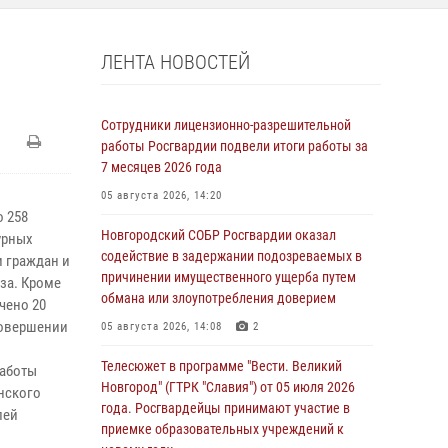
ЛЕНТА НОВОСТЕЙ
Сотрудники лицензионно-разрешительной
работы Росгвардии подвели итоги работы за
7 месяцев 2026 года
05 августа 2026, 14:20
 258
Новгородский СОБР Росгвардии оказал
урных
содействие в задержании подозреваемых в
и граждан и
причинении имущественного ущерба путем
за. Кроме
обмана или злоупотребления доверием
чено 20
совершении
05 августа 2026, 14:08
2
Телесюжет в программе "Вести. Великий
аботы
Новгород" (ГТРК "Славия") от 05 июля 2026
нского
года. Росгвардейцы принимают участие в
лей
приемке образовательных учреждений к