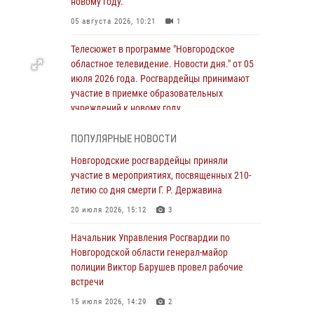
новому году.
05 августа 2026, 10:21
1
Телесюжет в программе "Новгородское
областное телевидение. Новости дня." от 05
июля 2026 года. Росгвардейцы принимают
участие в приемке образовательных
учреждений к новому году.
05 августа 2026, 10:19
1
ПОПУЛЯРНЫЕ НОВОСТИ
Росгвардейцы из Великого Новгорода стали
Новгородские росгвардейцы приняли
призерами в личном первенстве в
участие в мероприятиях, посвященных 210-
Чемпионате Северо-Западного округа
летию со дня смерти Г. Р. Державина
Росгвардии по спортивному самбо
20 июля 2026, 15:12
3
04 августа 2026, 11:42
4
1
Начальник Управления Росгвардии по
Сотрудники новгородской Росгвардии
Новгородской области генерал-майор
встретились с детьми из детского лагеря
полиции Виктор Барушев провел рабочие
встречи
04 августа 2026, 09:13
5
15 июля 2026, 14:29
2
Новгородские росгвардейцы за неделю