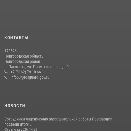
медицине
21 июля 2026, 08:58
4
Сотрудники новгородской Росгвардии встретились с детьми из
детского лагеря
04 августа 2026, 09:13
5
КОНТАКТЫ
Начальник Управления Росгвардии по Новгородской области
173526
подвел итоги служебной деятельности сотрудников
Новгородская область,
вневедомственной охраны за первое полугодие 2026 года
Новгородский район
п. Панковка, ул. Промышленная, д. 9
22 июля 2026, 12:33
6
+7 (8162) 79-10-66
info53@rosguard.gov.ru
НОВОСТИ
Сотрудники лицензионно-разрешительной работы Росгвардии
подвели итоги ...
05 августа 2026, 14:20