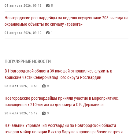
04 августа 2026, 09:13
5
Новгородские росгвардейцы за неделю осуществили 203 выезда на
охраняемые объекты по сигналу «тревога»
04 августа 2026, 09:12
1
Радиоэфир программы "Новости дня" на радио "Радио53" от 30
июля 2026 года. Новгородские призывники приняли присягу в
центре подготовки личного состава Росгвардии.
ПОПУЛЯРНЫЕ НОВОСТИ
30 июля 2026, 16:00
1
В Новгородской области 39 юношей отправились служить в
воинские части Северо-Западного округа Росгвардии
В Великом Новгороде сотрудники центра лицензионно-
разрешительной работы Росгвардии провели телефонную «горячую
08 июля 2026, 13:53
9
линию»
Новгородские росгвардейцы приняли участие в мероприятиях,
30 июля 2026, 14:36
1
посвященных 210-летию со дня смерти Г. Р. Державина
Новгородские росгвардейцы рассказали о службе детям из летнего
20 июля 2026, 15:12
3
лагеря «Волынь»
Начальник Управления Росгвардии по Новгородской области
30 июля 2026, 08:40
5
генерал-майор полиции Виктор Барушев провел рабочие встречи