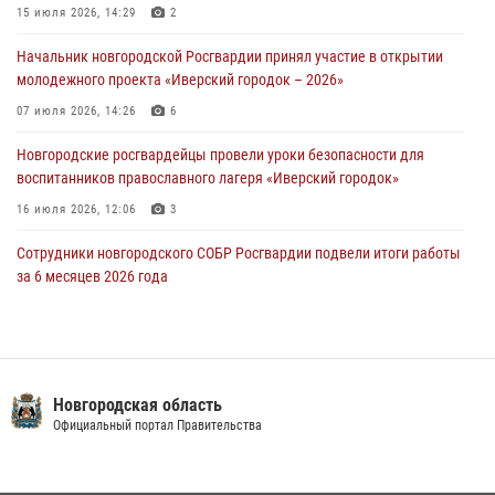
Новгородские росгвардейцы задержали мужчину
15 июля 2026, 14:29
2
30 июля 2026, 08:39
2
Начальник новгородской Росгвардии принял участие в открытии
молодежного проекта «Иверский городок – 2026»
Телесюжет в программе "Новгородское областное телевидение.
Новости часа." от 29 июля 2026 года. Новгородские призывники
07 июля 2026, 14:26
6
приняли присягу в центре подготовки личного состава Росгвардии
Новгородские росгвардейцы провели уроки безопасности для
29 июля 2026, 12:54
1
воспитанников православного лагеря «Иверский городок»
16 июля 2026, 12:06
3
Сотрудники новгородского СОБР Росгвардии подвели итоги работы
за 6 месяцев 2026 года
16 июля 2026, 12:09
3
Новгородские росгвардейцы приняли участие в мастер-классе ко
Дню семьи, любви и верности
Новгородская область
08 июля 2026, 13:48
3
Официальный портал Правительства
Офицеры новгородского СОБР Росгвардии провели для
воспитанников летнего лагеря мастер-класс по тактической