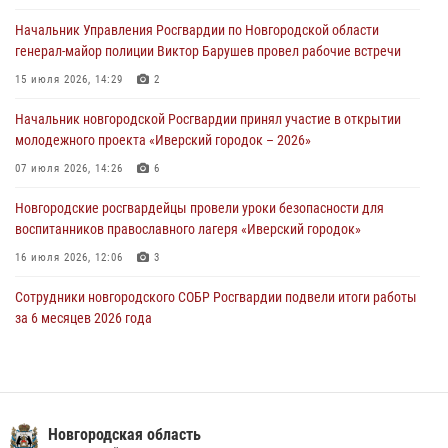
лагеря «Волынь»
Начальник Управления Росгвардии по Новгородской области
30 июля 2026, 08:40
5
генерал-майор полиции Виктор Барушев провел рабочие встречи
Новгородские росгвардейцы задержали мужчину
15 июля 2026, 14:29
2
30 июля 2026, 08:39
2
Начальник новгородской Росгвардии принял участие в открытии
молодежного проекта «Иверский городок – 2026»
Телесюжет в программе "Новгородское областное телевидение.
Новости часа." от 29 июля 2026 года. Новгородские призывники
07 июля 2026, 14:26
6
приняли присягу в центре подготовки личного состава Росгвардии
Новгородские росгвардейцы провели уроки безопасности для
29 июля 2026, 12:54
1
воспитанников православного лагеря «Иверский городок»
16 июля 2026, 12:06
3
Сотрудники новгородского СОБР Росгвардии подвели итоги работы
за 6 месяцев 2026 года
16 июля 2026, 12:09
3
Новгородские росгвардейцы приняли участие в мастер-классе ко
Дню семьи, любви и верности
Новгородская область
08 июля 2026, 13:48
3