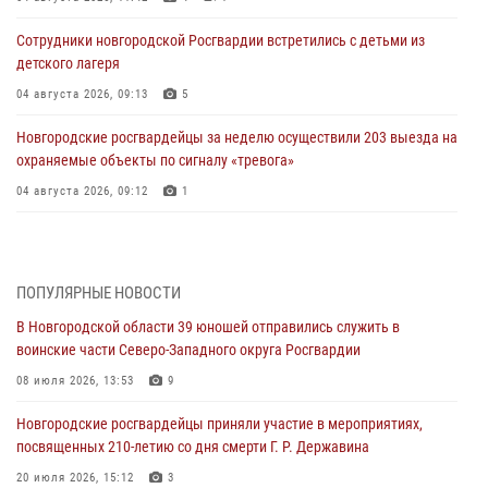
Сотрудники новгородской Росгвардии встретились с детьми из
детского лагеря
04 августа 2026, 09:13
5
Новгородские росгвардейцы за неделю осуществили 203 выезда на
охраняемые объекты по сигналу «тревога»
04 августа 2026, 09:12
1
Радиоэфир программы "Новости дня" на радио "Радио53" от 30
июля 2026 года. Новгородские призывники приняли присягу в
центре подготовки личного состава Росгвардии.
ПОПУЛЯРНЫЕ НОВОСТИ
30 июля 2026, 16:00
1
В Новгородской области 39 юношей отправились служить в
воинские части Северо-Западного округа Росгвардии
В Великом Новгороде сотрудники центра лицензионно-
разрешительной работы Росгвардии провели телефонную «горячую
08 июля 2026, 13:53
9
линию»
Новгородские росгвардейцы приняли участие в мероприятиях,
30 июля 2026, 14:36
1
посвященных 210-летию со дня смерти Г. Р. Державина
Новгородские росгвардейцы рассказали о службе детям из летнего
20 июля 2026, 15:12
3