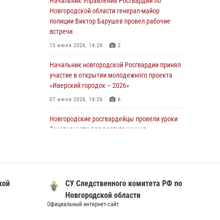
Начальник Управления Росгвардии по
линию»
Новгородской области генерал-майор
полиции Виктор Барушев провел рабочие
30 июля 2026, 14:36
1
встречи
Новгородские росгвардейцы рассказали о
15 июля 2026, 14:29
2
службе детям из летнего лагеря «Волынь»
Начальник новгородской Росгвардии принял
30 июля 2026, 08:40
5
участие в открытии молодежного проекта
Новгородские росгвардейцы задержали
«Иверский городок – 2026»
мужчину
07 июля 2026, 14:26
6
30 июля 2026, 08:39
2
Новгородские росгвардейцы провели уроки
Телесюжет в программе "Новгородское
безопасности для воспитанников
областное телевидение. Новости часа." от 29
православного лагеря «Иверский городок»
июля 2026 года. Новгородские призывники
16 июля 2026, 12:06
3
приняли присягу в центре подготовки
личного состава Росгвардии
Сотрудники новгородского СОБР Росгвардии
кой
СУ Следственного комитета РФ по
подвели итоги работы за 6 месяцев 2026
29 июля 2026, 12:54
1
года
Новгородской области
Официальный интернет-сайт
Официал
16 июля 2026, 12:09
3