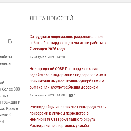
ЛЕНТА НОВОСТЕЙ
Сотрудники лицензионно-разрешительной
работы Росгвардии подвели итоги работы за
7 месяцев 2026 года
 работы
05 августа 2026, 14:20
дельца
Новгородский СОБР Росгвардии оказал
содействие в задержании подозреваемых в
причинении имущественного ущерба путем
ний
обмана или злоупотребления доверием
 более 300
урных
05 августа 2026, 14:08
2
и граждан и
Росгвардейцы из Великого Новгорода стали
за. Кроме
призерами в личном первенстве в
чено 9
Чемпионате Северо-Западного округа
ий
Росгвардии по спортивному самбо