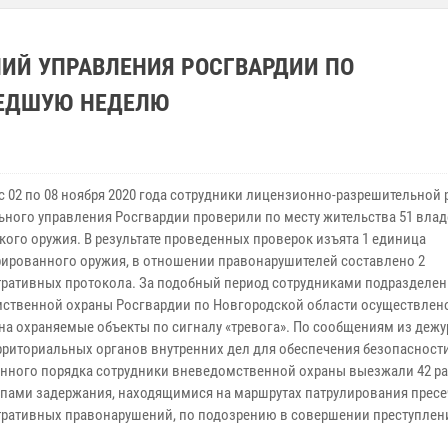
ИЙ УПРАВЛЕНИЯ РОСГВАРДИИ ПО
ШЕДШУЮ НЕДЕЛЮ
 с 02 по 08 ноября 2020 года сотрудники лицензионно-разрешительной
ьного управления Росгвардии проверили по месту жительства 51 вла
кого оружия. В результате проведенных проверок изъята 1 единица
рированного оружия, в отношении правонарушителей составлено 2
ративных протокола. За подобный период сотрудниками подразделе
ственной охраны Росгвардии по Новгородской области осуществлено
на охраняемые объекты по сигналу «тревога». По сообщениям из деж
ерриториальных органов внутренних дел для обеспечения безопасност
нного порядка сотрудники вневедомственной охраны выезжали 42 ра
уппами задержания, находящимися на маршрутах патрулирования пресе
ративных правонарушений, по подозрению в совершении преступлен