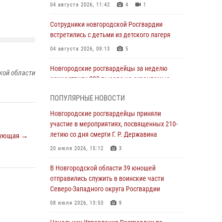
04 августа 2026, 11:42
4
1
Сотрудники новгородской Росгвардии
встретились с детьми из детского лагеря
04 августа 2026, 09:13
5
Новгородские росгвардейцы за неделю
кой области
осуществили 203 выезда на охраняемые
объекты по сигналу «тревога»
ПОПУЛЯРНЫЕ НОВОСТИ
04 августа 2026, 09:12
1
Новгородские росгвардейцы приняли
Радиоэфир программы "Новости дня" на
участие в мероприятиях, посвященных 210-
радио "Радио53" от 30 июля 2026 года.
летию со дня смерти Г. Р. Державина
ующая →
Новгородские призывники приняли присягу в
20 июля 2026, 15:12
3
центре подготовки личного состава
Росгвардии.
В Новгородской области 39 юношей
отправились служить в воинские части
30 июля 2026, 16:00
1
Северо-Западного округа Росгвардии
В Великом Новгороде сотрудники центра
08 июля 2026, 13:53
9
лицензионно-разрешительной работы
Росгвардии провели телефонную «горячую