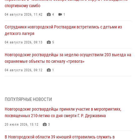
спортивному самбо
04 августа 2026, 11:42
4
1
Сотрудники новгородской Росгвардии встретились с детьми из
детского лагеря
04 августа 2026, 09:13
5
Новгородские росгвардейцы за неделю осуществили 203 выезда на
охраняемые объекты по сигналу «тревога»
04 августа 2026, 09:12
1
Радиоэфир программы "Новости дня" на радио "Радио53" от 30
июля 2026 года. Новгородские призывники приняли присягу в
центре подготовки личного состава Росгвардии.
ПОПУЛЯРНЫЕ НОВОСТИ
30 июля 2026, 16:00
1
Новгородские росгвардейцы приняли участие в мероприятиях,
посвященных 210-летию со дня смерти Г. Р. Державина
В Великом Новгороде сотрудники центра лицензионно-
разрешительной работы Росгвардии провели телефонную «горячую
20 июля 2026, 15:12
3
линию»
В Новгородской области 39 юношей отправились служить в
30 июля 2026, 14:36
1