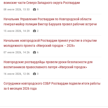
воинские части Северо-Западного округа Росгвардии
Новгородские росгвардейцы рассказали о службе детям из летнего
08 июля 2026, 13:53
9
лагеря «Волынь»
Начальник Управления Росгвардии по Новгородской области
30 июля 2026, 08:40
5
генерал-майор полиции Виктор Барушев провел рабочие встречи
Новгородские росгвардейцы задержали мужчину
15 июля 2026, 14:29
2
30 июля 2026, 08:39
2
Начальник новгородской Росгвардии принял участие в открытии
молодежного проекта «Иверский городок – 2026»
Телесюжет в программе "Новгородское областное телевидение.
Новости часа." от 29 июля 2026 года. Новгородские призывники
07 июля 2026, 14:26
6
приняли присягу в центре подготовки личного состава Росгвардии
Новгородские росгвардейцы провели уроки безопасности для
29 июля 2026, 12:54
1
воспитанников православного лагеря «Иверский городок»
16 июля 2026, 12:06
3
Сотрудники новгородского СОБР Росгвардии подвели итоги работы
за 6 месяцев 2026 года
16 июля 2026, 12:09
3
Новгородские росгвардейцы приняли участие в мастер-классе ко