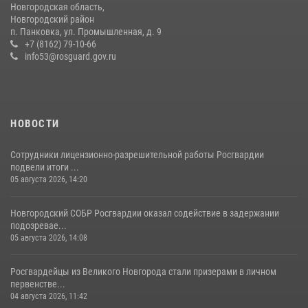
Новгородская область,
вневедомственной охраны за первое полугодие 2026 года
Новгородский район
п. Панковка, ул. Промышленная, д. 9
22 июля 2026, 12:33
6
+7 (8162) 79-10-66
info53@rosguard.gov.ru
НОВОСТИ
Сотрудники лицензионно-разрешительной работы Росгвардии
подвели итоги ...
05 августа 2026, 14:20
Новгородский СОБР Росгвардии оказал содействие в задержании
подозревае...
05 августа 2026, 14:08
Росгвардейцы из Великого Новгорода стали призерами в личном
первенстве...
04 августа 2026, 11:42