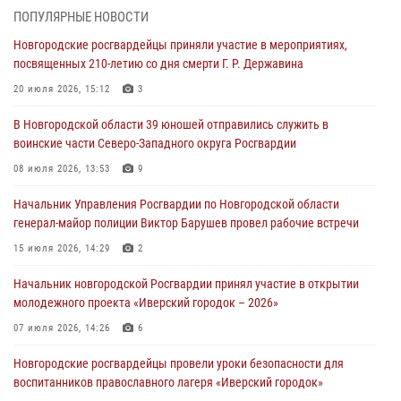
центре подготовки личного состава Росгвардии.
ПОПУЛЯРНЫЕ НОВОСТИ
30 июля 2026, 16:00
1
Новгородские росгвардейцы приняли участие в мероприятиях,
посвященных 210-летию со дня смерти Г. Р. Державина
В Великом Новгороде сотрудники центра лицензионно-
разрешительной работы Росгвардии провели телефонную «горячую
20 июля 2026, 15:12
3
линию»
В Новгородской области 39 юношей отправились служить в
30 июля 2026, 14:36
1
воинские части Северо-Западного округа Росгвардии
Новгородские росгвардейцы рассказали о службе детям из летнего
08 июля 2026, 13:53
9
лагеря «Волынь»
Начальник Управления Росгвардии по Новгородской области
30 июля 2026, 08:40
5
генерал-майор полиции Виктор Барушев провел рабочие встречи
Новгородские росгвардейцы задержали мужчину
15 июля 2026, 14:29
2
30 июля 2026, 08:39
2
Начальник новгородской Росгвардии принял участие в открытии
молодежного проекта «Иверский городок – 2026»
Телесюжет в программе "Новгородское областное телевидение.
Новости часа." от 29 июля 2026 года. Новгородские призывники
07 июля 2026, 14:26
6
приняли присягу в центре подготовки личного состава Росгвардии
Новгородские росгвардейцы провели уроки безопасности для
29 июля 2026, 12:54
1
воспитанников православного лагеря «Иверский городок»