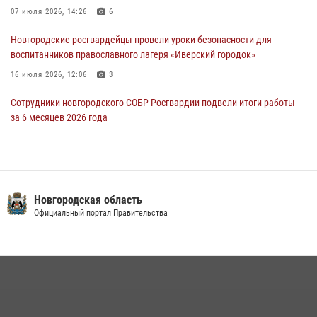
Новости часа." от 29 июля 2026 года. Новгородские призывники
07 июля 2026, 14:26
6
приняли присягу в центре подготовки личного состава Росгвардии
Новгородские росгвардейцы провели уроки безопасности для
29 июля 2026, 12:54
1
воспитанников православного лагеря «Иверский городок»
16 июля 2026, 12:06
3
Сотрудники новгородского СОБР Росгвардии подвели итоги работы
за 6 месяцев 2026 года
16 июля 2026, 12:09
3
Новгородские росгвардейцы приняли участие в мастер-классе ко
Дню семьи, любви и верности
Новгородская область
08 июля 2026, 13:48
3
Официальный портал Правительства
Офицеры новгородского СОБР Росгвардии провели для
воспитанников летнего лагеря мастер-класс по тактической
медицине
21 июля 2026, 08:58
4
Сотрудники новгородской Росгвардии встретились с детьми из