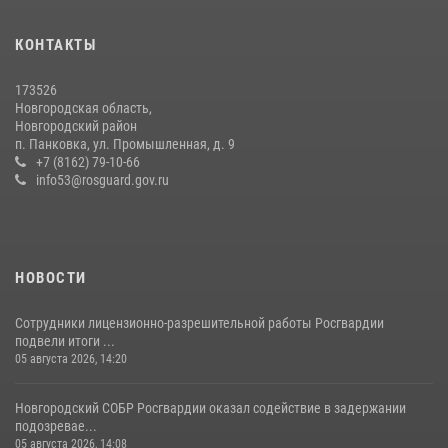
детского лагеря
04 августа 2026, 09:13
5
КОНТАКТЫ
Начальник Управления Росгвардии по Новгородской области
173526
подвел итоги служебной деятельности сотрудников
Новгородская область,
вневедомственной охраны за первое полугодие 2026 года
Новгородский район
п. Панковка, ул. Промышленная, д. 9
22 июля 2026, 12:33
6
+7 (8162) 79-10-66
info53@rosguard.gov.ru
НОВОСТИ
Сотрудники лицензионно-разрешительной работы Росгвардии
подвели итоги ...
05 августа 2026, 14:20
Новгородский СОБР Росгвардии оказал содействие в задержании
подозревае...
05 августа 2026, 14:08