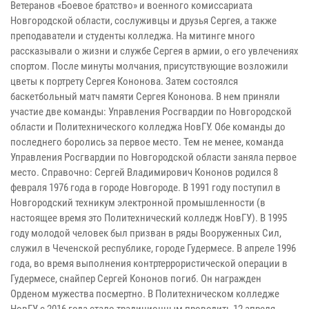
Ветеранов «Боевое братство» и военного комиссариата
Новгородской области, сослуживцы и друзья Сергея, а также
преподаватели и студенты колледжа. На митинге много
рассказывали о жизни и службе Сергея в армии, о его увлечениях
спортом. После минуты молчания, присутствующие возложили
цветы к портрету Сергея Кононова. Затем состоялся
баскетбольный матч памяти Сергея Кононова. В нем приняли
участие две команды: Управления Росгвардии по Новгородской
области и Политехнического колледжа НовГУ. Обе команды до
последнего боролись за первое место. Тем не менее, команда
Управления Росгвардии по Новгородской области заняла первое
место. Справочно: Сергей Владимирович Кононов родился 8
февраля 1976 года в городе Новгороде. В 1991 году поступил в
Новгородский техникум электронной промышленности (в
настоящее время это Политехнический колледж НовГУ). В 1995
году молодой человек был призван в ряды Вооруженных Сил,
служил в Чеченской республике, городе Гудермесе. В апреле 1996
года, во время выполнения контртеррористической операции в
Гудермесе, снайпер Сергей Кононов погиб. Он награжден
Орденом мужества посмертно. В Политехническом колледже
НовГУ с 2016 года стало традиционным проводить 12 апреля