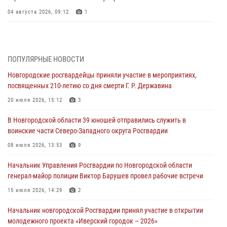
04 августа 2026, 09:12
1
Радиоэфир программы "Новости дня" на радио "Радио53" от 30
июля 2026 года. Новгородские призывники приняли присягу в
центре подготовки личного состава Росгвардии.
ПОПУЛЯРНЫЕ НОВОСТИ
30 июля 2026, 16:00
1
Новгородские росгвардейцы приняли участие в мероприятиях,
посвященных 210-летию со дня смерти Г. Р. Державина
В Великом Новгороде сотрудники центра лицензионно-
разрешительной работы Росгвардии провели телефонную «горячую
20 июля 2026, 15:12
3
линию»
В Новгородской области 39 юношей отправились служить в
30 июля 2026, 14:36
1
воинские части Северо-Западного округа Росгвардии
Новгородские росгвардейцы рассказали о службе детям из летнего
08 июля 2026, 13:53
9
лагеря «Волынь»
Начальник Управления Росгвардии по Новгородской области
30 июля 2026, 08:40
5
генерал-майор полиции Виктор Барушев провел рабочие встречи
Новгородские росгвардейцы задержали мужчину
15 июля 2026, 14:29
2
30 июля 2026, 08:39
2
Начальник новгородской Росгвардии принял участие в открытии
молодежного проекта «Иверский городок – 2026»
Телесюжет в программе "Новгородское областное телевидение.