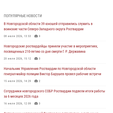
04 августа 2026, 11:42
4
1
Сотрудники новгородской Росгвардии встретились с детьми из
ПОПУЛЯРНЫЕ НОВОСТИ
детского лагеря
В Новгородской области 39 юношей отправились служить в
04 августа 2026, 09:13
5
воинские части Северо-Западного округа Росгвардии
Новгородские росгвардейцы за неделю осуществили 203 выезда на
08 июля 2026, 13:53
9
охраняемые объекты по сигналу «тревога»
Новгородские росгвардейцы приняли участие в мероприятиях,
04 августа 2026, 09:12
1
посвященных 210-летию со дня смерти Г. Р. Державина
Радиоэфир программы "Новости дня" на радио "Радио53" от 30
20 июля 2026, 15:12
3
июля 2026 года. Новгородские призывники приняли присягу в
центре подготовки личного состава Росгвардии.
Начальник Управления Росгвардии по Новгородской области
генерал-майор полиции Виктор Барушев провел рабочие встречи
30 июля 2026, 16:00
1
15 июля 2026, 14:29
2
В Великом Новгороде сотрудники центра лицензионно-
разрешительной работы Росгвардии провели телефонную «горячую
Сотрудники новгородского СОБР Росгвардии подвели итоги работы
линию»
за 6 месяцев 2026 года
30 июля 2026, 14:36
1
16 июля 2026, 12:09
3