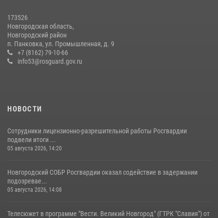
22 июля 2026, 12:33
6
173526
Новгородские росгвардейцы рассказали о службе детям из летнего
Новгородская область,
лагеря «Волынь»
Новгородский район
п. Панковка, ул. Промышленная, д. 9
30 июля 2026, 08:40
5
+7 (8162) 79-10-66
info53@rosguard.gov.ru
НОВОСТИ
Сотрудники лицензионно-разрешительной работы Росгвардии
подвели итоги ...
05 августа 2026, 14:20
Новгородский СОБР Росгвардии оказал содействие в задержании
подозревае...
05 августа 2026, 14:08
Телесюжет в программе "Вести. Великий Новгород" (ГТРК "Славия") от