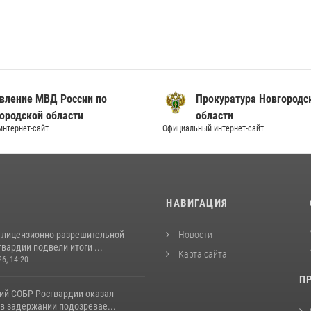
вление МВД России по
Прокуратура Новгородс
ородской области
области
нтернет-сайт
Официальный интернет-сайт
И
НАВИГАЦИЯ
 лицензионно-разрешительной
Новости
вардии подвели итоги ...
Карта сайта
26, 14:20
П
ий СОБР Росгвардии оказал
в задержании подозревае...