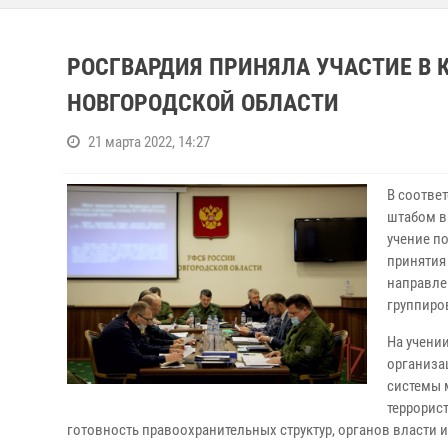
РОСГВАРДИЯ ПРИНЯЛА УЧАСТИЕ В 
НОВГОРОДСКОЙ ОБЛАСТИ
21 марта 2022, 14:27
В соотве
штабом в
учение п
принятия
направле
группиро
На учени
организа
системы 
террорис
готовность правоохранительных структур, органов власти 