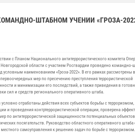
КОМАНДНО-ШТАБНОМ УЧЕНИИ «ГРОЗА-2022
тствии с Планом Национального антитеррористического комитета Оп
 Новгородской области с участием Росгвардии проведено командно-
од условным наименованием «Гроза-2022». В его рамках рассмотрены
 первоочередных мер по пресечению преступления террористической
нности и минимизации его последствий, а также приведения в готов
вки сил и средств регионального оперативного штаба.
и условно отработаны действия всех субъектов борьбы с терроризмом,
ции и проведения контртеррористической операции, проверена эффек
мер по антитеррористической защищенности потенциальных объектов
тических посягательств. Руководство областного оперативного штаба
и местного самоуправления к решению задач по борьбе с терроризмом