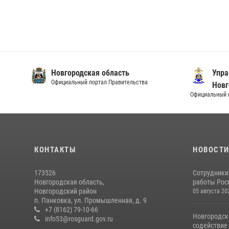
Новгородская область
Упра
Официальный портал Правительства
Новг
Официальный и
КОНТАКТЫ
НОВОСТ
173526
Сотрудники
Новгородская область,
работы Росг
Новгородский район
05 августа 20
п. Панковка, ул. Промышленная, д. 9
+7 (8162) 79-10-66
Новгородск
info53@rosguard.gov.ru
содействие 