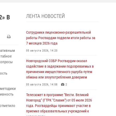
ЛЕНТА НОВОСТЕЙ
» В
Сотрудники лицензионно-разрешительной
работы Росгвардии подвели итоги работы за
7 месяцев 2026 года
еративным
05 августа 2026, 14:20
штабное
Новгородский СОБР Росгвардии оказал
 вопросы
содействие в задержании подозреваемых в
причинении имущественного ущерба путем
ность
обмана или злоупотребления доверием
05 августа 2026, 14:08
2
 методики
тивность
Телесюжет в программе "Вести. Великий
Новгород" (ГТРК "Славия") от 05 июля 2026
 отметило
года. Росгвардейцы принимают участие в
.
приемке образовательных учреждений к