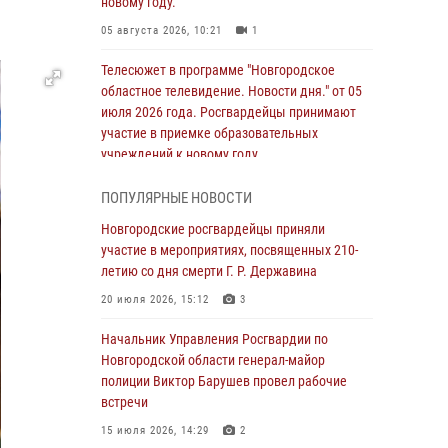
новому году.
05 августа 2026, 10:21
1
Телесюжет в программе "Новгородское
областное телевидение. Новости дня." от 05
июля 2026 года. Росгвардейцы принимают
участие в приемке образовательных
учреждений к новому году.
05 августа 2026, 10:19
1
ПОПУЛЯРНЫЕ НОВОСТИ
Росгвардейцы из Великого Новгорода стали
Новгородские росгвардейцы приняли
призерами в личном первенстве в
участие в мероприятиях, посвященных 210-
Чемпионате Северо-Западного округа
летию со дня смерти Г. Р. Державина
Росгвардии по спортивному самбо
20 июля 2026, 15:12
3
04 августа 2026, 11:42
4
1
Начальник Управления Росгвардии по
Сотрудники новгородской Росгвардии
Новгородской области генерал-майор
встретились с детьми из детского лагеря
полиции Виктор Барушев провел рабочие
встречи
04 августа 2026, 09:13
5
15 июля 2026, 14:29
2
Новгородские росгвардейцы за неделю