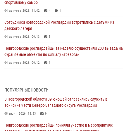
спортивному самбо
04 августа 2026, 11:42
4
1
Сотрудники новгородской Росгвардии встретились с детьми из
детского лагеря
04 августа 2026, 09:13
5
Новгородские росгвардейцы за неделю осуществили 203 выезда на
охраняемые объекты по сигналу «тревога»
04 августа 2026, 09:12
1
Радиоэфир программы "Новости дня" на радио "Радио53" от 30
июля 2026 года. Новгородские призывники приняли присягу в
центре подготовки личного состава Росгвардии.
ПОПУЛЯРНЫЕ НОВОСТИ
30 июля 2026, 16:00
1
В Новгородской области 39 юношей отправились служить в
воинские части Северо-Западного округа Росгвардии
В Великом Новгороде сотрудники центра лицензионно-
разрешительной работы Росгвардии провели телефонную «горячую
08 июля 2026, 13:53
9
линию»
Новгородские росгвардейцы приняли участие в мероприятиях,
30 июля 2026, 14:36
1