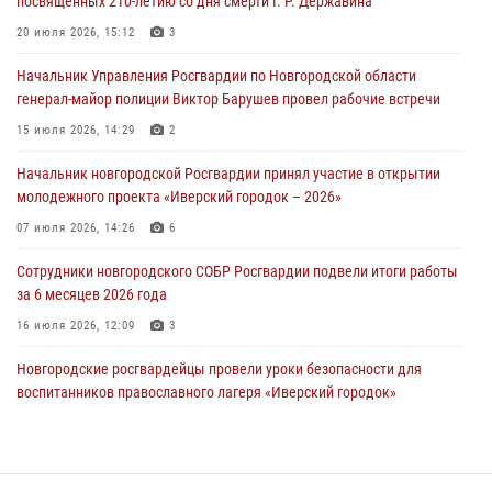
посвященных 210-летию со дня смерти Г. Р. Державина
Новгородские росгвардейцы рассказали о службе детям из летнего
20 июля 2026, 15:12
3
лагеря «Волынь»
Начальник Управления Росгвардии по Новгородской области
30 июля 2026, 08:40
5
генерал-майор полиции Виктор Барушев провел рабочие встречи
Новгородские росгвардейцы задержали мужчину
15 июля 2026, 14:29
2
30 июля 2026, 08:39
2
Начальник новгородской Росгвардии принял участие в открытии
молодежного проекта «Иверский городок – 2026»
Телесюжет в программе "Новгородское областное телевидение.
Новости часа." от 29 июля 2026 года. Новгородские призывники
07 июля 2026, 14:26
6
приняли присягу в центре подготовки личного состава Росгвардии
Сотрудники новгородского СОБР Росгвардии подвели итоги работы
29 июля 2026, 12:54
1
за 6 месяцев 2026 года
16 июля 2026, 12:09
3
Новгородские росгвардейцы провели уроки безопасности для
воспитанников православного лагеря «Иверский городок»
16 июля 2026, 12:06
3
Новгородские росгвардейцы приняли участие в мастер-классе ко
Дню семьи, любви и верности