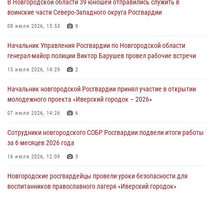
В Новгородской области 39 юношей отправились служить в
30 июля 2026, 14:36
1
воинские части Северо-Западного округа Росгвардии
Новгородские росгвардейцы рассказали о службе детям из летнего
08 июля 2026, 13:53
9
лагеря «Волынь»
Начальник Управления Росгвардии по Новгородской области
30 июля 2026, 08:40
5
генерал-майор полиции Виктор Барушев провел рабочие встречи
Новгородские росгвардейцы задержали мужчину
15 июля 2026, 14:29
2
30 июля 2026, 08:39
2
Начальник новгородской Росгвардии принял участие в открытии
молодежного проекта «Иверский городок – 2026»
Телесюжет в программе "Новгородское областное телевидение.
Новости часа." от 29 июля 2026 года. Новгородские призывники
07 июля 2026, 14:26
6
приняли присягу в центре подготовки личного состава Росгвардии
Сотрудники новгородского СОБР Росгвардии подвели итоги работы
29 июля 2026, 12:54
1
за 6 месяцев 2026 года
16 июля 2026, 12:09
3
Новгородские росгвардейцы провели уроки безопасности для
воспитанников православного лагеря «Иверский городок»
16 июля 2026, 12:06
3