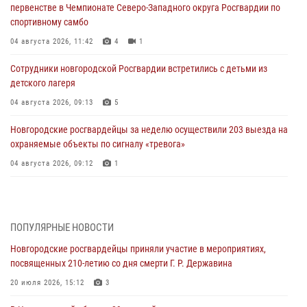
первенстве в Чемпионате Северо-Западного округа Росгвардии по
спортивному самбо
04 августа 2026, 11:42
4
1
Сотрудники новгородской Росгвардии встретились с детьми из
детского лагеря
04 августа 2026, 09:13
5
Новгородские росгвардейцы за неделю осуществили 203 выезда на
охраняемые объекты по сигналу «тревога»
04 августа 2026, 09:12
1
Радиоэфир программы "Новости дня" на радио "Радио53" от 30
июля 2026 года. Новгородские призывники приняли присягу в
центре подготовки личного состава Росгвардии.
ПОПУЛЯРНЫЕ НОВОСТИ
30 июля 2026, 16:00
1
Новгородские росгвардейцы приняли участие в мероприятиях,
посвященных 210-летию со дня смерти Г. Р. Державина
В Великом Новгороде сотрудники центра лицензионно-
разрешительной работы Росгвардии провели телефонную «горячую
20 июля 2026, 15:12
3
линию»