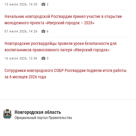
Новгородские росгвардейцы задержали мужчину
15 июля 2026, 14:29
2
30 июля 2026, 08:39
2
Начальник новгородской Росгвардии принял участие в открытии
молодежного проекта «Иверский городок – 2026»
Телесюжет в программе "Новгородское областное телевидение.
Новости часа." от 29 июля 2026 года. Новгородские призывники
07 июля 2026, 14:26
6
приняли присягу в центре подготовки личного состава Росгвардии
Новгородские росгвардейцы провели уроки безопасности для
29 июля 2026, 12:54
1
воспитанников православного лагеря «Иверский городок»
16 июля 2026, 12:06
3
Сотрудники новгородского СОБР Росгвардии подвели итоги работы
за 6 месяцев 2026 года
16 июля 2026, 12:09
3
Новгородские росгвардейцы приняли участие в мастер-классе ко
Дню семьи, любви и верности
Новгородская область
08 июля 2026, 13:48
3
Официальный портал Правительства
Офицеры новгородского СОБР Росгвардии провели для
воспитанников летнего лагеря мастер-класс по тактической