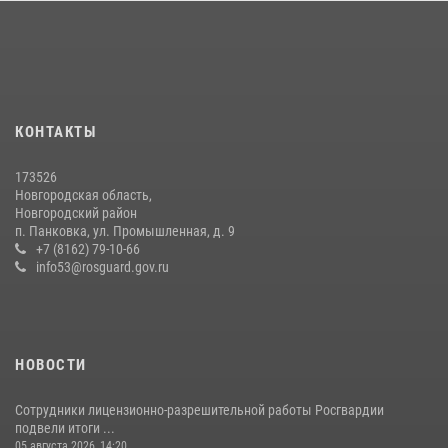
медицине
21 июля 2026, 08:58
4
Сотрудники новгородской Росгвардии встретились с детьми из
детского лагеря
04 августа 2026, 09:13
5
КОНТАКТЫ
Начальник Управления Росгвардии по Новгородской области
173526
подвел итоги служебной деятельности сотрудников
Новгородская область,
вневедомственной охраны за первое полугодие 2026 года
Новгородский район
п. Панковка, ул. Промышленная, д. 9
22 июля 2026, 12:33
6
+7 (8162) 79-10-66
info53@rosguard.gov.ru
НОВОСТИ
Сотрудники лицензионно-разрешительной работы Росгвардии
подвели итоги ...
05 августа 2026, 14:20