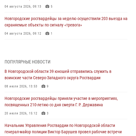
04 августа 2026, 09:13
5
Новгородские росгвардейцы за неделю осуществили 203 выезда на
охраняемые объекты по сигналу «тревога»
04 августа 2026, 09:12
1
Радиоэфир программы "Новости дня" на радио "Радио53" от 30
июля 2026 года. Новгородские призывники приняли присягу в
центре подготовки личного состава Росгвардии.
ПОПУЛЯРНЫЕ НОВОСТИ
30 июля 2026, 16:00
1
В Новгородской области 39 юношей отправились служить в
воинские части Северо-Западного округа Росгвардии
В Великом Новгороде сотрудники центра лицензионно-
разрешительной работы Росгвардии провели телефонную «горячую
08 июля 2026, 13:53
9
линию»
Новгородские росгвардейцы приняли участие в мероприятиях,
30 июля 2026, 14:36
1
посвященных 210-летию со дня смерти Г. Р. Державина
Новгородские росгвардейцы рассказали о службе детям из летнего
20 июля 2026, 15:12
3
лагеря «Волынь»
Начальник Управления Росгвардии по Новгородской области
30 июля 2026, 08:40
5
генерал-майор полиции Виктор Барушев провел рабочие встречи