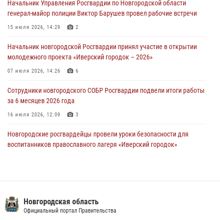
Начальник Управления Росгвардии по Новгородской области
30 июля 2026, 08:40
5
генерал-майор полиции Виктор Барушев провел рабочие встречи
Новгородские росгвардейцы задержали мужчину
15 июля 2026, 14:29
2
30 июля 2026, 08:39
2
Начальник новгородской Росгвардии принял участие в открытии
молодежного проекта «Иверский городок – 2026»
Телесюжет в программе "Новгородское областное телевидение.
Новости часа." от 29 июля 2026 года. Новгородские призывники
07 июля 2026, 14:26
6
приняли присягу в центре подготовки личного состава Росгвардии
Сотрудники новгородского СОБР Росгвардии подвели итоги работы
29 июля 2026, 12:54
1
за 6 месяцев 2026 года
16 июля 2026, 12:09
3
Новгородские росгвардейцы провели уроки безопасности для
воспитанников православного лагеря «Иверский городок»
16 июля 2026, 12:06
3
Сотрудники новгородской Росгвардии встретились с детьми из
детского лагеря
Новгородская область
04 августа 2026, 09:13
5
Официальный портал Правительства