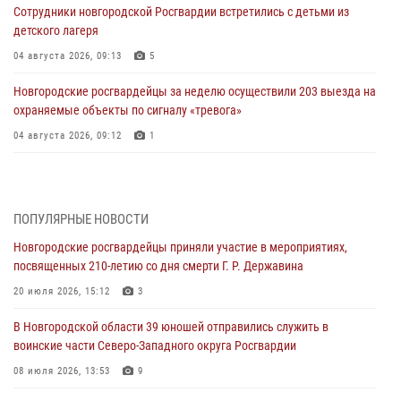
Сотрудники новгородской Росгвардии встретились с детьми из
детского лагеря
04 августа 2026, 09:13
5
Новгородские росгвардейцы за неделю осуществили 203 выезда на
охраняемые объекты по сигналу «тревога»
04 августа 2026, 09:12
1
Радиоэфир программы "Новости дня" на радио "Радио53" от 30
июля 2026 года. Новгородские призывники приняли присягу в
центре подготовки личного состава Росгвардии.
ПОПУЛЯРНЫЕ НОВОСТИ
30 июля 2026, 16:00
1
Новгородские росгвардейцы приняли участие в мероприятиях,
посвященных 210-летию со дня смерти Г. Р. Державина
В Великом Новгороде сотрудники центра лицензионно-
разрешительной работы Росгвардии провели телефонную «горячую
20 июля 2026, 15:12
3
линию»
В Новгородской области 39 юношей отправились служить в
30 июля 2026, 14:36
1
воинские части Северо-Западного округа Росгвардии
Новгородские росгвардейцы рассказали о службе детям из летнего
08 июля 2026, 13:53
9
лагеря «Волынь»