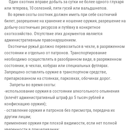
Один охотник вправе добыть за сутки не более одного глухаря
или тетерева, 10 селезней, пяти гусей или вальдшнепов.
Во время охоты охотник должен иметь при себе охотничий
билет, разрешение на хранение и ношение оружия, разрешение на
добычу охотничьих ресурсов и путёвку в конкретное
охотхозяйство. Отсутствие этих документов является
административным правонарушением.
Охотничье ружьё должно перевозиться в чехле, в разряженном
состоянии и отдельно от патронов. Транспортирование
необходимо осуществлять в разобранном виде, в разряженном
состоянии, в чехлах, кобурах или специальных футлярах.
Запрещено оставлять оружие в транспортном средстве,
припаркованном на стоянках, парковках, обочинах дорог.
Запреты во время охоты:
-использование оружия в состоянии алкогольного опьянения
(влечёт административный штраф до 5 тысяч рублей и
конфискацию оружия);
- оставление оружия и патронов без присмотра, передача их
другим лицам;
применение оружия при плохой видимости, если нет полной
уверенности в прицеливании;