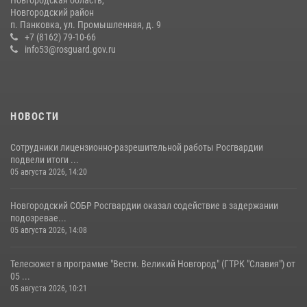
Новгородская область,
04 августа 2026, 11:42
4
1
Новгородский район
п. Панковка, ул. Промышленная, д. 9
Новгородские росгвардейцы рассказали о службе детям из летнего
+7 (8162) 79-10-66
лагеря «Волынь»
info53@rosguard.gov.ru
30 июля 2026, 08:40
5
НОВОСТИ
Сотрудники лицензионно-разрешительной работы Росгвардии
подвели итоги ...
05 августа 2026, 14:20
Новгородский СОБР Росгвардии оказал содействие в задержании
подозревае...
05 августа 2026, 14:08
Телесюжет в программе "Вести. Великий Новгород" (ГТРК "Славия") от
05 ...
05 августа 2026, 10:21