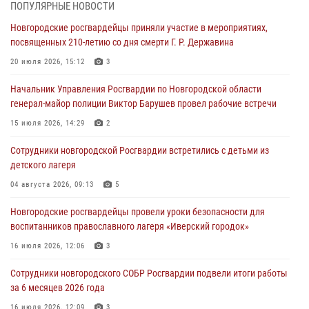
ПОПУЛЯРНЫЕ НОВОСТИ
детского лагеря
Новгородские росгвардейцы приняли участие в мероприятиях,
04 августа 2026, 09:13
5
посвященных 210-летию со дня смерти Г. Р. Державина
Новгородские росгвардейцы за неделю осуществили 203 выезда на
20 июля 2026, 15:12
3
охраняемые объекты по сигналу «тревога»
Начальник Управления Росгвардии по Новгородской области
04 августа 2026, 09:12
1
генерал-майор полиции Виктор Барушев провел рабочие встречи
Радиоэфир программы "Новости дня" на радио "Радио53" от 30
15 июля 2026, 14:29
2
июля 2026 года. Новгородские призывники приняли присягу в
центре подготовки личного состава Росгвардии.
Сотрудники новгородской Росгвардии встретились с детьми из
детского лагеря
30 июля 2026, 16:00
1
04 августа 2026, 09:13
5
В Великом Новгороде сотрудники центра лицензионно-
разрешительной работы Росгвардии провели телефонную «горячую
Новгородские росгвардейцы провели уроки безопасности для
линию»
воспитанников православного лагеря «Иверский городок»
30 июля 2026, 14:36
1
16 июля 2026, 12:06
3
Новгородские росгвардейцы рассказали о службе детям из летнего
Сотрудники новгородского СОБР Росгвардии подвели итоги работы
лагеря «Волынь»
за 6 месяцев 2026 года
30 июля 2026, 08:40
5
16 июля 2026, 12:09
3