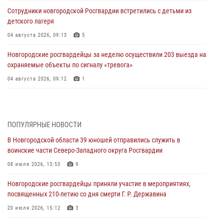
Сотрудники новгородской Росгвардии встретились с детьми из
детского лагеря
04 августа 2026, 09:13
5
Новгородские росгвардейцы за неделю осуществили 203 выезда на
охраняемые объекты по сигналу «тревога»
04 августа 2026, 09:12
1
Радиоэфир программы "Новости дня" на радио "Радио53" от 30
июля 2026 года. Новгородские призывники приняли присягу в
центре подготовки личного состава Росгвардии.
ПОПУЛЯРНЫЕ НОВОСТИ
30 июля 2026, 16:00
1
В Новгородской области 39 юношей отправились служить в
воинские части Северо-Западного округа Росгвардии
В Великом Новгороде сотрудники центра лицензионно-
разрешительной работы Росгвардии провели телефонную «горячую
08 июля 2026, 13:53
9
линию»
Новгородские росгвардейцы приняли участие в мероприятиях,
30 июля 2026, 14:36
1
посвященных 210-летию со дня смерти Г. Р. Державина
Новгородские росгвардейцы рассказали о службе детям из летнего
20 июля 2026, 15:12
3
лагеря «Волынь»