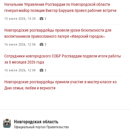
Начальник Управления Росгвардии по Новгородской области
30 июля 2026, 08:40
5
генерал-майор полиции Виктор Барушев провел рабочие встречи
Новгородские росгвардейцы задержали мужчину
15 июля 2026, 14:29
2
30 июля 2026, 08:39
2
Новгородские росгвардейцы провели уроки безопасности для
воспитанников православного лагеря «Иверский городок»
Телесюжет в программе "Новгородское областное телевидение.
Новости часа." от 29 июля 2026 года. Новгородские призывники
16 июля 2026, 12:06
3
приняли присягу в центре подготовки личного состава Росгвардии
Сотрудники новгородского СОБР Росгвардии подвели итоги работы
29 июля 2026, 12:54
1
за 6 месяцев 2026 года
16 июля 2026, 12:09
3
Новгородские росгвардейцы приняли участие в мастер-классе ко
Дню семьи, любви и верности
08 июля 2026, 13:48
3
Сотрудники новгородской Росгвардии встретились с детьми из
детского лагеря
Новгородская область
04 августа 2026, 09:13
5
Официальный портал Правительства