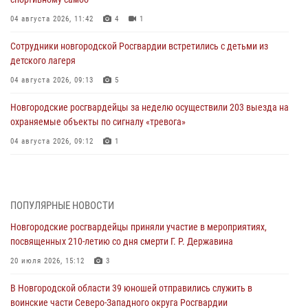
04 августа 2026, 11:42
4
1
Сотрудники новгородской Росгвардии встретились с детьми из
детского лагеря
04 августа 2026, 09:13
5
Новгородские росгвардейцы за неделю осуществили 203 выезда на
охраняемые объекты по сигналу «тревога»
04 августа 2026, 09:12
1
Радиоэфир программы "Новости дня" на радио "Радио53" от 30
июля 2026 года. Новгородские призывники приняли присягу в
центре подготовки личного состава Росгвардии.
ПОПУЛЯРНЫЕ НОВОСТИ
30 июля 2026, 16:00
1
Новгородские росгвардейцы приняли участие в мероприятиях,
посвященных 210-летию со дня смерти Г. Р. Державина
В Великом Новгороде сотрудники центра лицензионно-
разрешительной работы Росгвардии провели телефонную «горячую
20 июля 2026, 15:12
3
линию»
В Новгородской области 39 юношей отправились служить в
30 июля 2026, 14:36
1
воинские части Северо-Западного округа Росгвардии