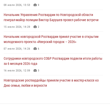
Новгородские росгвардейцы рассказали о службе детям из летнего
08 июля 2026, 13:53
9
лагеря «Волынь»
Начальник Управления Росгвардии по Новгородской области
30 июля 2026, 08:40
5
генерал-майор полиции Виктор Барушев провел рабочие встречи
Новгородские росгвардейцы задержали мужчину
15 июля 2026, 14:29
2
30 июля 2026, 08:39
2
Начальник новгородской Росгвардии принял участие в открытии
молодежного проекта «Иверский городок – 2026»
Телесюжет в программе "Новгородское областное телевидение.
Новости часа." от 29 июля 2026 года. Новгородские призывники
07 июля 2026, 14:26
6
приняли присягу в центре подготовки личного состава Росгвардии
Сотрудники новгородского СОБР Росгвардии подвели итоги работы
29 июля 2026, 12:54
1
за 6 месяцев 2026 года
16 июля 2026, 12:09
3
Новгородские росгвардейцы приняли участие в мастер-классе ко
Дню семьи, любви и верности
08 июля 2026, 13:48
3
Сотрудники новгородской Росгвардии встретились с детьми из
детского лагеря