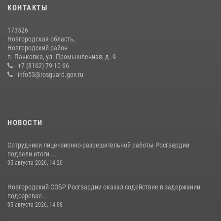
КОНТАКТЫ
Росгвардейцы из Великого Новгорода стали призерами в личном
первенстве в Чемпионате Северо-Западного округа Росгвардии по
спортивному самбо
173526
Новгородская область,
04 августа 2026, 11:42
4
1
Новгородский район
п. Панковка, ул. Промышленная, д. 9
Новгородские росгвардейцы рассказали о службе детям из летнего
+7 (8162) 79-10-66
лагеря «Волынь»
info53@rosguard.gov.ru
30 июля 2026, 08:40
5
НОВОСТИ
Сотрудники лицензионно-разрешительной работы Росгвардии
подвели итоги ...
05 августа 2026, 14:20
Новгородский СОБР Росгвардии оказал содействие в задержании
подозревае...
05 августа 2026, 14:08