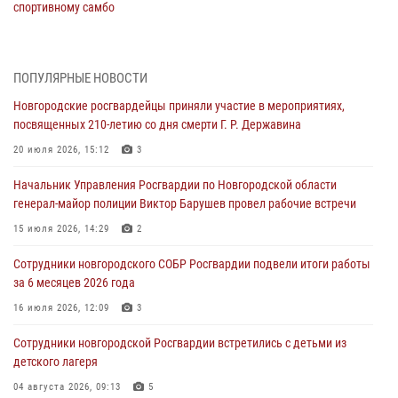
спортивному самбо
04 августа 2026, 11:42
4
1
Сотрудники новгородской Росгвардии встретились с детьми из
ПОПУЛЯРНЫЕ НОВОСТИ
детского лагеря
Новгородские росгвардейцы приняли участие в мероприятиях,
04 августа 2026, 09:13
5
посвященных 210-летию со дня смерти Г. Р. Державина
Новгородские росгвардейцы за неделю осуществили 203 выезда на
20 июля 2026, 15:12
3
охраняемые объекты по сигналу «тревога»
Начальник Управления Росгвардии по Новгородской области
04 августа 2026, 09:12
1
генерал-майор полиции Виктор Барушев провел рабочие встречи
Радиоэфир программы "Новости дня" на радио "Радио53" от 30
15 июля 2026, 14:29
2
июля 2026 года. Новгородские призывники приняли присягу в
центре подготовки личного состава Росгвардии.
Сотрудники новгородского СОБР Росгвардии подвели итоги работы
за 6 месяцев 2026 года
30 июля 2026, 16:00
1
16 июля 2026, 12:09
3
В Великом Новгороде сотрудники центра лицензионно-
разрешительной работы Росгвардии провели телефонную «горячую
Сотрудники новгородской Росгвардии встретились с детьми из
линию»
детского лагеря
30 июля 2026, 14:36
1
04 августа 2026, 09:13
5