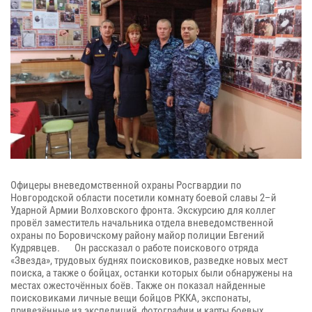
Офицеры вневедомственной охраны Росгвардии по
Новгородской области посетили комнату боевой славы 2–й
Ударной Армии Волховского фронта. Экскурсию для коллег
провёл заместитель начальника отдела вневедомственной
охраны по Боровичскому району майор полиции Евгений
Кудрявцев. Он рассказал о работе поискового отряда
«Звезда», трудовых буднях поисковиков, разведке новых мест
поиска, а также о бойцах, останки которых были обнаружены на
местах ожесточённых боёв. Также он показал найденные
поисковиками личные вещи бойцов РККА, экспонаты,
привезённые из экспедиций, фотографии и карты боевых