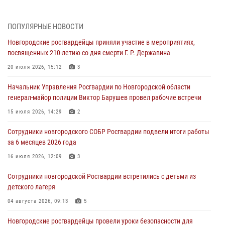
04 августа 2026, 11:42
4
1
Сотрудники новгородской Росгвардии встретились с детьми из
ПОПУЛЯРНЫЕ НОВОСТИ
детского лагеря
Новгородские росгвардейцы приняли участие в мероприятиях,
04 августа 2026, 09:13
5
посвященных 210-летию со дня смерти Г. Р. Державина
Новгородские росгвардейцы за неделю осуществили 203 выезда на
20 июля 2026, 15:12
3
охраняемые объекты по сигналу «тревога»
Начальник Управления Росгвардии по Новгородской области
04 августа 2026, 09:12
1
генерал-майор полиции Виктор Барушев провел рабочие встречи
Радиоэфир программы "Новости дня" на радио "Радио53" от 30
15 июля 2026, 14:29
2
июля 2026 года. Новгородские призывники приняли присягу в
центре подготовки личного состава Росгвардии.
Сотрудники новгородского СОБР Росгвардии подвели итоги работы
за 6 месяцев 2026 года
30 июля 2026, 16:00
1
16 июля 2026, 12:09
3
В Великом Новгороде сотрудники центра лицензионно-
разрешительной работы Росгвардии провели телефонную «горячую
Сотрудники новгородской Росгвардии встретились с детьми из
линию»
детского лагеря
30 июля 2026, 14:36
1
04 августа 2026, 09:13
5
Новгородские росгвардейцы рассказали о службе детям из летнего
Новгородские росгвардейцы провели уроки безопасности для