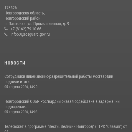
20 июля 2026, 15:10
5
173526
Новгородская область,
Новгородские росгвардейцы завоевали третье место в Санкт-
Новгородский район
Петербурге на окружном этапе ежегодного Всероссийского
п. Панковка, ул. Промышленная, д. 9
конкурса профессионального мастерства среди сотрудников
+7 (8162) 79-10-66
вневедомственной охраны Росгвардии
info53@rosguard.gov.ru
28 июля 2026, 14:26
7
НОВОСТИ
Сотрудники лицензионно-разрешительной работы Росгвардии
подвели итоги ...
05 августа 2026, 14:20
Новгородский СОБР Росгвардии оказал содействие в задержании
подозревае...
05 августа 2026, 14:08
Телесюжет в программе "Вести. Великий Новгород" (ГТРК "Славия") от
05 ...