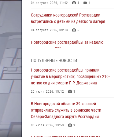
04 августа 2026, 11:42
4
1
Сотрудники новгородской Росгвардии
встретились с детьми из детского лагеря
04 августа 2026, 09:13
5
Новгородские росгвардейцы за неделю
осуществили 203 выезда на охраняемые
объекты по сигналу «тревога»
ПОПУЛЯРНЫЕ НОВОСТИ
04 августа 2026, 09:12
1
Новгородские росгвардейцы приняли
Радиоэфир программы "Новости дня" на
участие в мероприятиях, посвященных 210-
радио "Радио53" от 30 июля 2026 года.
летию со дня смерти Г. Р. Державина
Новгородские призывники приняли присягу в
20 июля 2026, 15:12
3
центре подготовки личного состава
Росгвардии.
В Новгородской области 39 юношей
отправились служить в воинские части
30 июля 2026, 16:00
1
Северо-Западного округа Росгвардии
В Великом Новгороде сотрудники центра
08 июля 2026, 13:53
9
лицензионно-разрешительной работы
Росгвардии провели телефонную «горячую