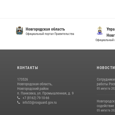
Новгородская область
Упра
Официальный портал Правительства
Новг
Официальный и
КОНТАКТЫ
НОВОСТ
173526
Сотрудники
Новгородская область,
работы Росг
Новгородский район
05 августа 20
п. Панковка, ул. Промышленная, д. 9
+7 (8162) 79-10-66
Новгородск
info53@rosguard.gov.ru
содействие 
05 августа 20