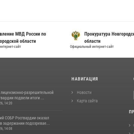
вление МВД России по
Прокуратура Новгородс
ородской области
области
нтернет-сайт
Официальный интернет-сайт
И
НАВИГАЦИЯ
 лицензионно-разрешительной
Новости
вардии подвели итоги ...
Карта сайта
26, 14:20
П
ий СОБР Росгвардии оказал
в задержании подозревае...
26, 14:08