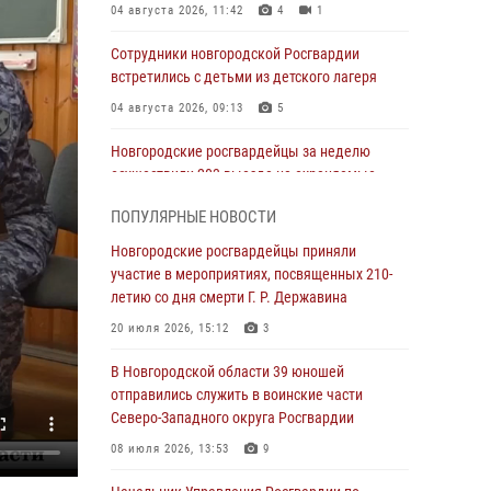
04 августа 2026, 11:42
4
1
Сотрудники новгородской Росгвардии
встретились с детьми из детского лагеря
04 августа 2026, 09:13
5
Новгородские росгвардейцы за неделю
осуществили 203 выезда на охраняемые
объекты по сигналу «тревога»
ПОПУЛЯРНЫЕ НОВОСТИ
04 августа 2026, 09:12
1
Новгородские росгвардейцы приняли
Радиоэфир программы "Новости дня" на
участие в мероприятиях, посвященных 210-
радио "Радио53" от 30 июля 2026 года.
летию со дня смерти Г. Р. Державина
Новгородские призывники приняли присягу в
20 июля 2026, 15:12
3
центре подготовки личного состава
Росгвардии.
В Новгородской области 39 юношей
отправились служить в воинские части
30 июля 2026, 16:00
1
Северо-Западного округа Росгвардии
В Великом Новгороде сотрудники центра
08 июля 2026, 13:53
9
лицензионно-разрешительной работы
Росгвардии провели телефонную «горячую