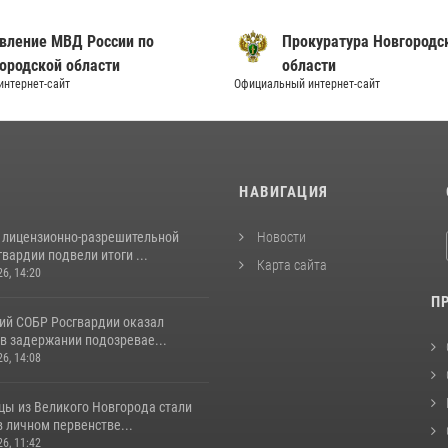
вление МВД России по
Прокуратура Новгородс
ородской области
области
нтернет-сайт
Официальный интернет-сайт
И
НАВИГАЦИЯ
 лицензионно-разрешительной
Новости
вардии подвели итоги ...
Карта сайта
26, 14:20
П
ий СОБР Росгвардии оказал
в задержании подозревае...
26, 14:08
цы из Великого Новгорода стали
 личном первенстве...
26, 11:42