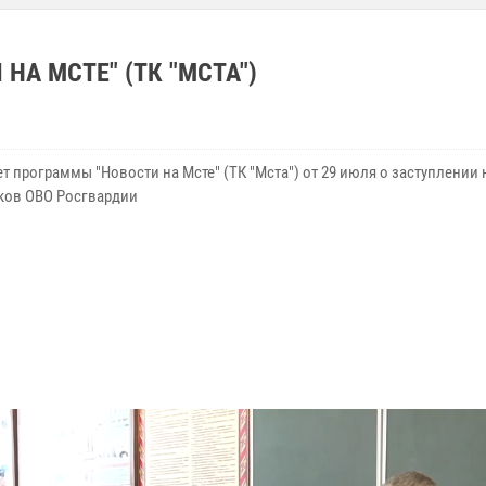
А МСТЕ" (ТК "МСТА")
 программы "Новости на Мсте" (ТК "Мста") от 29 июля о заступлении 
ков ОВО Росгвардии