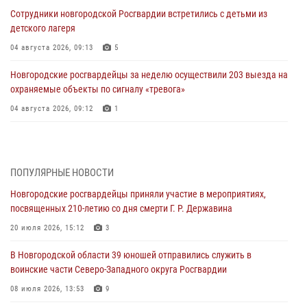
Сотрудники новгородской Росгвардии встретились с детьми из
детского лагеря
04 августа 2026, 09:13
5
Новгородские росгвардейцы за неделю осуществили 203 выезда на
охраняемые объекты по сигналу «тревога»
04 августа 2026, 09:12
1
Радиоэфир программы "Новости дня" на радио "Радио53" от 30
июля 2026 года. Новгородские призывники приняли присягу в
центре подготовки личного состава Росгвардии.
ПОПУЛЯРНЫЕ НОВОСТИ
30 июля 2026, 16:00
1
Новгородские росгвардейцы приняли участие в мероприятиях,
посвященных 210-летию со дня смерти Г. Р. Державина
В Великом Новгороде сотрудники центра лицензионно-
разрешительной работы Росгвардии провели телефонную «горячую
20 июля 2026, 15:12
3
линию»
В Новгородской области 39 юношей отправились служить в
30 июля 2026, 14:36
1
воинские части Северо-Западного округа Росгвардии
Новгородские росгвардейцы рассказали о службе детям из летнего
08 июля 2026, 13:53
9
лагеря «Волынь»