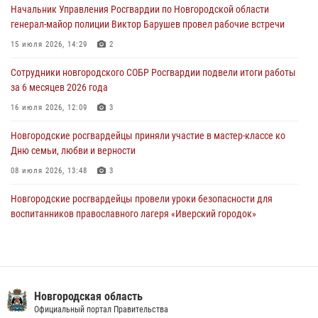
Начальник Управления Росгвардии по Новгородской области
30 июля 2026, 08:40
5
генерал-майор полиции Виктор Барушев провел рабочие встречи
Новгородские росгвардейцы задержали мужчину
15 июля 2026, 14:29
2
30 июля 2026, 08:39
2
Сотрудники новгородского СОБР Росгвардии подвели итоги работы
за 6 месяцев 2026 года
Телесюжет в программе "Новгородское областное телевидение.
Новости часа." от 29 июля 2026 года. Новгородские призывники
16 июля 2026, 12:09
3
приняли присягу в центре подготовки личного состава Росгвардии
Новгородские росгвардейцы приняли участие в мастер-классе ко
29 июля 2026, 12:54
1
Дню семьи, любви и верности
08 июля 2026, 13:48
3
Новгородские росгвардейцы провели уроки безопасности для
воспитанников православного лагеря «Иверский городок»
16 июля 2026, 12:06
3
Сотрудники новгородской Росгвардии встретились с детьми из
детского лагеря
Новгородская область
04 августа 2026, 09:13
5
Официальный портал Правительства