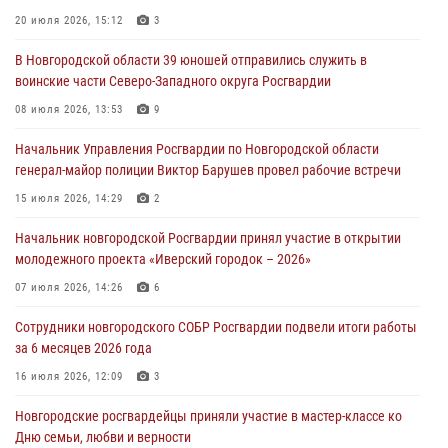
разрешительной работы Росгвардии провели телефонную «горячую
20 июля 2026, 15:12
3
линию»
В Новгородской области 39 юношей отправились служить в
30 июля 2026, 14:36
1
воинские части Северо-Западного округа Росгвардии
Новгородские росгвардейцы рассказали о службе детям из летнего
08 июля 2026, 13:53
9
лагеря «Волынь»
Начальник Управления Росгвардии по Новгородской области
30 июля 2026, 08:40
5
генерал-майор полиции Виктор Барушев провел рабочие встречи
Новгородские росгвардейцы задержали мужчину
15 июля 2026, 14:29
2
30 июля 2026, 08:39
2
Начальник новгородской Росгвардии принял участие в открытии
молодежного проекта «Иверский городок – 2026»
Телесюжет в программе "Новгородское областное телевидение.
Новости часа." от 29 июля 2026 года. Новгородские призывники
07 июля 2026, 14:26
6
приняли присягу в центре подготовки личного состава Росгвардии
Сотрудники новгородского СОБР Росгвардии подвели итоги работы
29 июля 2026, 12:54
1
за 6 месяцев 2026 года
16 июля 2026, 12:09
3
Новгородские росгвардейцы приняли участие в мастер-классе ко
Дню семьи, любви и верности