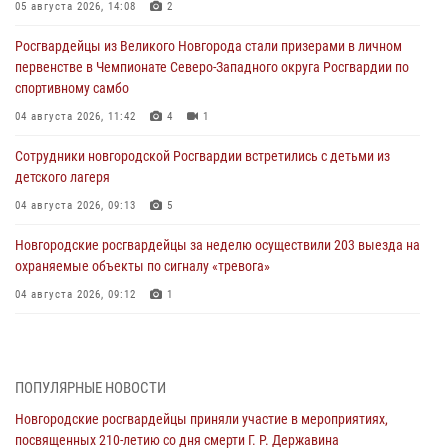
05 августа 2026, 14:08
2
Росгвардейцы из Великого Новгорода стали призерами в личном
первенстве в Чемпионате Северо-Западного округа Росгвардии по
спортивному самбо
04 августа 2026, 11:42
4
1
Сотрудники новгородской Росгвардии встретились с детьми из
детского лагеря
04 августа 2026, 09:13
5
Новгородские росгвардейцы за неделю осуществили 203 выезда на
охраняемые объекты по сигналу «тревога»
04 августа 2026, 09:12
1
Радиоэфир программы "Новости дня" на радио "Радио53" от 30
июля 2026 года. Новгородские призывники приняли присягу в
центре подготовки личного состава Росгвардии.
ПОПУЛЯРНЫЕ НОВОСТИ
30 июля 2026, 16:00
1
Новгородские росгвардейцы приняли участие в мероприятиях,
посвященных 210-летию со дня смерти Г. Р. Державина
В Великом Новгороде сотрудники центра лицензионно-