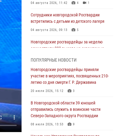
04 августа 2026, 11:42
4
1
Сотрудники новгородской Росгвардии
встретились с детьми из детского лагеря
04 августа 2026, 09:13
5
Новгородские росгвардейцы за неделю
осуществили 203 выезда на охраняемые
объекты по сигналу «тревога»
ПОПУЛЯРНЫЕ НОВОСТИ
04 августа 2026, 09:12
1
Новгородские росгвардейцы приняли
Радиоэфир программы "Новости дня" на
участие в мероприятиях, посвященных 210-
радио "Радио53" от 30 июля 2026 года.
летию со дня смерти Г. Р. Державина
Новгородские призывники приняли присягу в
20 июля 2026, 15:12
3
центре подготовки личного состава
Росгвардии.
В Новгородской области 39 юношей
отправились служить в воинские части
30 июля 2026, 16:00
1
Северо-Западного округа Росгвардии
В Великом Новгороде сотрудники центра
08 июля 2026, 13:53
9
лицензионно-разрешительной работы
Росгвардии провели телефонную «горячую