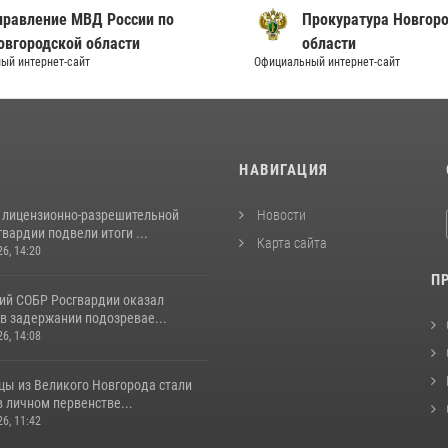
вление МВД России по
Прокуратура Новгородс
ородской области
области
нтернет-сайт
Официальный интернет-сайт
И
НАВИГАЦИЯ
 лицензионно-разрешительной
Новости
вардии подвели итоги ...
Карта сайта
26, 14:20
П
ий СОБР Росгвардии оказал
в задержании подозревае...
26, 14:08
цы из Великого Новгорода стали
 личном первенстве...
26, 11:42