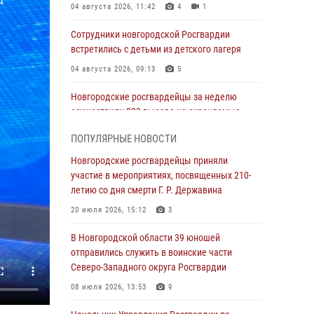
04 августа 2026, 11:42
4
1
Сотрудники новгородской Росгвардии
встретились с детьми из детского лагеря
04 августа 2026, 09:13
5
Новгородские росгвардейцы за неделю
осуществили 203 выезда на охраняемые
объекты по сигналу «тревога»
ПОПУЛЯРНЫЕ НОВОСТИ
04 августа 2026, 09:12
1
Новгородские росгвардейцы приняли
Радиоэфир программы "Новости дня" на
участие в мероприятиях, посвященных 210-
радио "Радио53" от 30 июля 2026 года.
летию со дня смерти Г. Р. Державина
Новгородские призывники приняли присягу в
20 июля 2026, 15:12
3
центре подготовки личного состава
Росгвардии.
В Новгородской области 39 юношей
отправились служить в воинские части
30 июля 2026, 16:00
1
Северо-Западного округа Росгвардии
В Великом Новгороде сотрудники центра
08 июля 2026, 13:53
9
лицензионно-разрешительной работы
Росгвардии провели телефонную «горячую