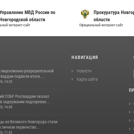
вление МВД России по
Прокуратура Новгородс
ородской области
области
нтернет-сайт
Официальный интернет-сайт
И
НАВИГАЦИЯ
 лицензионно-разрешительной
Новости
вардии подвели итоги ...
Карта сайта
26, 14:20
П
ий СОБР Росгвардии оказал
в задержании подозревае...
26, 14:08
цы из Великого Новгорода стали
 личном первенстве...
26, 11:42