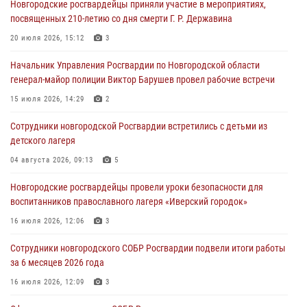
Новгородские росгвардейцы приняли участие в мероприятиях,
04 августа 2026, 09:13
5
посвященных 210-летию со дня смерти Г. Р. Державина
Новгородские росгвардейцы за неделю осуществили 203 выезда на
20 июля 2026, 15:12
3
охраняемые объекты по сигналу «тревога»
Начальник Управления Росгвардии по Новгородской области
04 августа 2026, 09:12
1
генерал-майор полиции Виктор Барушев провел рабочие встречи
Радиоэфир программы "Новости дня" на радио "Радио53" от 30
15 июля 2026, 14:29
2
июля 2026 года. Новгородские призывники приняли присягу в
центре подготовки личного состава Росгвардии.
Сотрудники новгородской Росгвардии встретились с детьми из
детского лагеря
30 июля 2026, 16:00
1
04 августа 2026, 09:13
5
В Великом Новгороде сотрудники центра лицензионно-
разрешительной работы Росгвардии провели телефонную «горячую
Новгородские росгвардейцы провели уроки безопасности для
линию»
воспитанников православного лагеря «Иверский городок»
30 июля 2026, 14:36
1
16 июля 2026, 12:06
3
Новгородские росгвардейцы рассказали о службе детям из летнего
Сотрудники новгородского СОБР Росгвардии подвели итоги работы
лагеря «Волынь»
за 6 месяцев 2026 года
30 июля 2026, 08:40
5
16 июля 2026, 12:09
3