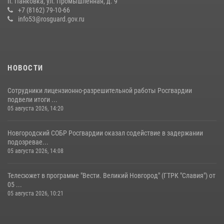
п. Панковка, ул. Промышленная, д. 9
Новгородские росгвардейцы рассказали о службе детям из летнего
+7 (8162) 79-10-66
лагеря «Волынь»
info53@rosguard.gov.ru
30 июля 2026, 08:40
5
НОВОСТИ
Сотрудники лицензионно-разрешительной работы Росгвардии
подвели итоги ...
05 августа 2026, 14:20
Новгородский СОБР Росгвардии оказал содействие в задержании
подозревае...
05 августа 2026, 14:08
Телесюжет в программе "Вести. Великий Новгород" (ГТРК "Славия") от
05 ...
05 августа 2026, 10:21