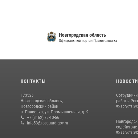
Новгородская область
Упра
Официальный портал Правительства
Новг
Официальный и
КОНТАКТЫ
НОВОСТ
173526
Сотрудники
Новгородская область,
работы Росг
Новгородский район
05 августа 20
п. Панковка, ул. Промышленная, д. 9
+7 (8162) 79-10-66
Новгородск
info53@rosguard.gov.ru
содействие 
05 августа 20