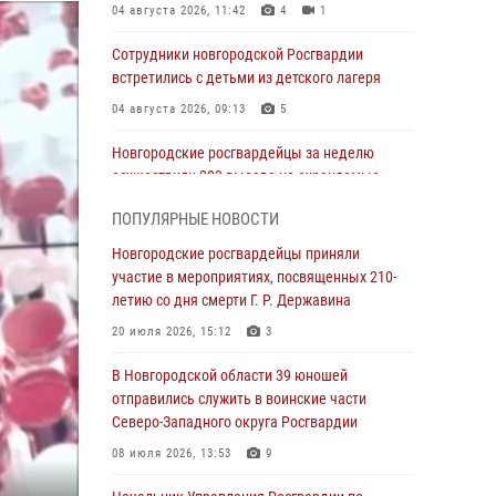
04 августа 2026, 11:42
4
1
Сотрудники новгородской Росгвардии
встретились с детьми из детского лагеря
04 августа 2026, 09:13
5
Новгородские росгвардейцы за неделю
осуществили 203 выезда на охраняемые
объекты по сигналу «тревога»
ПОПУЛЯРНЫЕ НОВОСТИ
04 августа 2026, 09:12
1
Новгородские росгвардейцы приняли
Радиоэфир программы "Новости дня" на
участие в мероприятиях, посвященных 210-
радио "Радио53" от 30 июля 2026 года.
летию со дня смерти Г. Р. Державина
Новгородские призывники приняли присягу в
20 июля 2026, 15:12
3
центре подготовки личного состава
Росгвардии.
В Новгородской области 39 юношей
отправились служить в воинские части
30 июля 2026, 16:00
1
Северо-Западного округа Росгвардии
В Великом Новгороде сотрудники центра
08 июля 2026, 13:53
9
лицензионно-разрешительной работы
Росгвардии провели телефонную «горячую