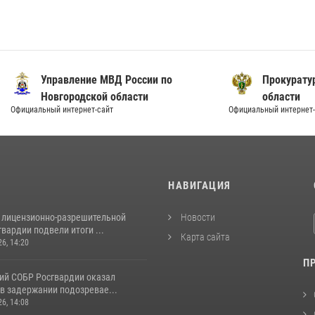
вление МВД России по
Прокуратура Новгородс
ородской области
области
нтернет-сайт
Официальный интернет-сайт
И
НАВИГАЦИЯ
 лицензионно-разрешительной
Новости
вардии подвели итоги ...
Карта сайта
26, 14:20
П
ий СОБР Росгвардии оказал
в задержании подозревае...
26, 14:08