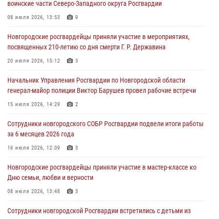
воинские части Северо-Западного округа Росгвардии
В Великом Новгороде сотрудники центра лицензионно-
разрешительной работы Росгвардии провели телефонную «горячую
08 июля 2026, 13:53
9
линию»
Новгородские росгвардейцы приняли участие в мероприятиях,
30 июля 2026, 14:36
1
посвященных 210-летию со дня смерти Г. Р. Державина
Новгородские росгвардейцы рассказали о службе детям из летнего
20 июля 2026, 15:12
3
лагеря «Волынь»
Начальник Управления Росгвардии по Новгородской области
30 июля 2026, 08:40
5
генерал-майор полиции Виктор Барушев провел рабочие встречи
Новгородские росгвардейцы задержали мужчину
15 июля 2026, 14:29
2
30 июля 2026, 08:39
2
Сотрудники новгородского СОБР Росгвардии подвели итоги работы
за 6 месяцев 2026 года
Телесюжет в программе "Новгородское областное телевидение.
Новости часа." от 29 июля 2026 года. Новгородские призывники
16 июля 2026, 12:09
3
приняли присягу в центре подготовки личного состава Росгвардии
Новгородские росгвардейцы приняли участие в мастер-классе ко
29 июля 2026, 12:54
1
Дню семьи, любви и верности
08 июля 2026, 13:48
3
Сотрудники новгородской Росгвардии встретились с детьми из