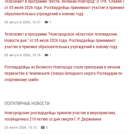
Телесюжет в программе "Вести. Великий Новгород" (ГТРК "Славия")
от 05 июля 2026 года. Росгвардейцы принимают участие в приемке
образовательных учреждений к новому году.
05 августа 2026, 10:21
1
Телесюжет в программе "Новгородское областное телевидение.
Новости дня." от 05 июля 2026 года. Росгвардейцы принимают
участие в приемке образовательных учреждений к новому году.
05 августа 2026, 10:19
1
Росгвардейцы из Великого Новгорода стали призерами в личном
первенстве в Чемпионате Северо-Западного округа Росгвардии по
спортивному самбо
04 августа 2026, 11:42
4
1
Сотрудники новгородской Росгвардии встретились с детьми из
ПОПУЛЯРНЫЕ НОВОСТИ
детского лагеря
Новгородские росгвардейцы приняли участие в мероприятиях,
04 августа 2026, 09:13
5
посвященных 210-летию со дня смерти Г. Р. Державина
Новгородские росгвардейцы за неделю осуществили 203 выезда на
20 июля 2026, 15:12
3
охраняемые объекты по сигналу «тревога»