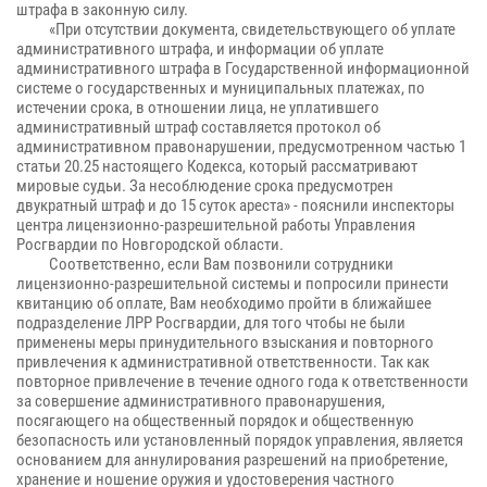
штрафа в законную силу.
«При отсутствии документа, свидетельствующего об уплате
административного штрафа, и информации об уплате
административного штрафа в Государственной информационной
системе о государственных и муниципальных платежах, по
истечении срока, в отношении лица, не уплатившего
административный штраф составляется протокол об
административном правонарушении, предусмотренном частью 1
статьи 20.25 настоящего Кодекса, который рассматривают
мировые судьи. За несоблюдение срока предусмотрен
двукратный штраф и до 15 суток ареста» - пояснили инспекторы
центра лицензионно-разрешительной работы Управления
Росгвардии по Новгородской области.
Соответственно, если Вам позвонили сотрудники
лицензионно-разрешительной системы и попросили принести
квитанцию об оплате, Вам необходимо пройти в ближайшее
подразделение ЛРР Росгвардии, для того чтобы не были
применены меры принудительного взыскания и повторного
привлечения к административной ответственности. Так как
повторное привлечение в течение одного года к ответственности
за совершение административного правонарушения,
посягающего на общественный порядок и общественную
безопасность или установленный порядок управления, является
основанием для аннулирования разрешений на приобретение,
хранение и ношение оружия и удостоверения частного