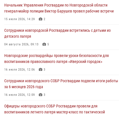
Начальник Управления Росгвардии по Новгородской области
04 августа 2026, 09:12
1
генерал-майор полиции Виктор Барушев провел рабочие встречи
Радиоэфир программы "Новости дня" на радио "Радио53" от 30
15 июля 2026, 14:29
2
июля 2026 года. Новгородские призывники приняли присягу в
центре подготовки личного состава Росгвардии.
Сотрудники новгородской Росгвардии встретились с детьми из
детского лагеря
30 июля 2026, 16:00
1
04 августа 2026, 09:13
5
В Великом Новгороде сотрудники центра лицензионно-
разрешительной работы Росгвардии провели телефонную «горячую
Новгородские росгвардейцы провели уроки безопасности для
линию»
воспитанников православного лагеря «Иверский городок»
30 июля 2026, 14:36
1
16 июля 2026, 12:06
3
Новгородские росгвардейцы рассказали о службе детям из летнего
Сотрудники новгородского СОБР Росгвардии подвели итоги работы
лагеря «Волынь»
за 6 месяцев 2026 года
30 июля 2026, 08:40
5
16 июля 2026, 12:09
3
Офицеры новгородского СОБР Росгвардии провели для
воспитанников летнего лагеря мастер-класс по тактической
медицине
21 июля 2026, 08:58
4