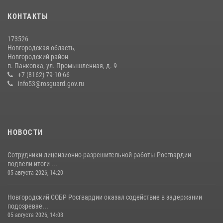
21 июля 2026, 08:58
4
КОНТАКТЫ
Начальник Управления Росгвардии по Новгородской области
173526
подвел итоги служебной деятельности сотрудников
Новгородская область,
вневедомственной охраны за первое полугодие 2026 года
Новгородский район
п. Панковка, ул. Промышленная, д. 9
22 июля 2026, 12:33
6
+7 (8162) 79-10-66
info53@rosguard.gov.ru
НОВОСТИ
Сотрудники лицензионно-разрешительной работы Росгвардии
подвели итоги ...
05 августа 2026, 14:20
Новгородский СОБР Росгвардии оказал содействие в задержании
подозревае...
05 августа 2026, 14:08