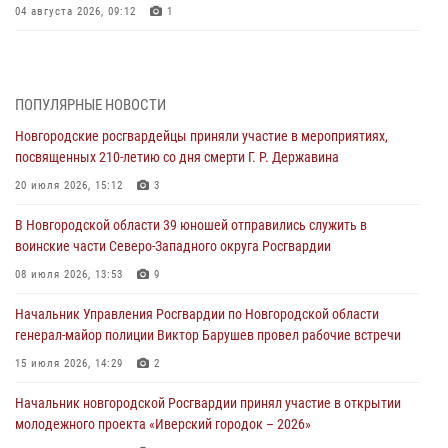
04 августа 2026, 09:12
1
Радиоэфир программы "Новости дня" на радио "Радио53" от 30
июля 2026 года. Новгородские призывники приняли присягу в
центре подготовки личного состава Росгвардии.
ПОПУЛЯРНЫЕ НОВОСТИ
30 июля 2026, 16:00
1
Новгородские росгвардейцы приняли участие в мероприятиях,
посвященных 210-летию со дня смерти Г. Р. Державина
В Великом Новгороде сотрудники центра лицензионно-
разрешительной работы Росгвардии провели телефонную «горячую
20 июля 2026, 15:12
3
линию»
В Новгородской области 39 юношей отправились служить в
30 июля 2026, 14:36
1
воинские части Северо-Западного округа Росгвардии
Новгородские росгвардейцы рассказали о службе детям из летнего
08 июля 2026, 13:53
9
лагеря «Волынь»
Начальник Управления Росгвардии по Новгородской области
30 июля 2026, 08:40
5
генерал-майор полиции Виктор Барушев провел рабочие встречи
Новгородские росгвардейцы задержали мужчину
15 июля 2026, 14:29
2
30 июля 2026, 08:39
2
Начальник новгородской Росгвардии принял участие в открытии
молодежного проекта «Иверский городок – 2026»
Телесюжет в программе "Новгородское областное телевидение.