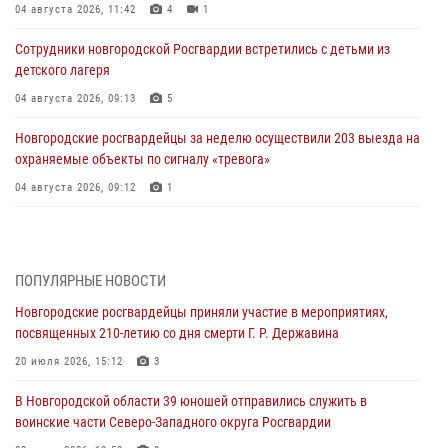
04 августа 2026, 11:42
4
1
Сотрудники новгородской Росгвардии встретились с детьми из
детского лагеря
04 августа 2026, 09:13
5
Новгородские росгвардейцы за неделю осуществили 203 выезда на
охраняемые объекты по сигналу «тревога»
04 августа 2026, 09:12
1
Радиоэфир программы "Новости дня" на радио "Радио53" от 30
июля 2026 года. Новгородские призывники приняли присягу в
центре подготовки личного состава Росгвардии.
ПОПУЛЯРНЫЕ НОВОСТИ
30 июля 2026, 16:00
1
Новгородские росгвардейцы приняли участие в мероприятиях,
посвященных 210-летию со дня смерти Г. Р. Державина
В Великом Новгороде сотрудники центра лицензионно-
разрешительной работы Росгвардии провели телефонную «горячую
20 июля 2026, 15:12
3
линию»
В Новгородской области 39 юношей отправились служить в
30 июля 2026, 14:36
1
воинские части Северо-Западного округа Росгвардии
Новгородские росгвардейцы рассказали о службе детям из летнего