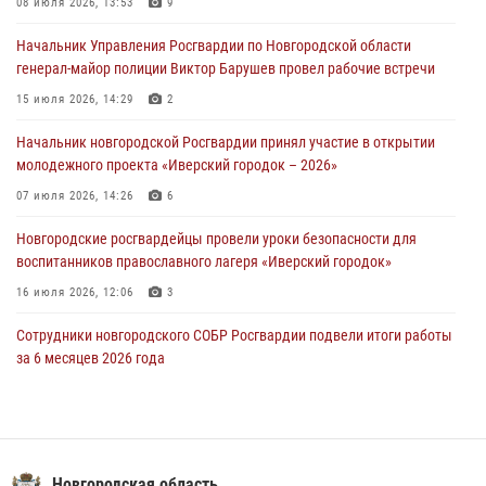
08 июля 2026, 13:53
9
лагеря «Волынь»
Начальник Управления Росгвардии по Новгородской области
30 июля 2026, 08:40
5
генерал-майор полиции Виктор Барушев провел рабочие встречи
Новгородские росгвардейцы задержали мужчину
15 июля 2026, 14:29
2
30 июля 2026, 08:39
2
Начальник новгородской Росгвардии принял участие в открытии
молодежного проекта «Иверский городок – 2026»
Телесюжет в программе "Новгородское областное телевидение.
Новости часа." от 29 июля 2026 года. Новгородские призывники
07 июля 2026, 14:26
6
приняли присягу в центре подготовки личного состава Росгвардии
Новгородские росгвардейцы провели уроки безопасности для
29 июля 2026, 12:54
1
воспитанников православного лагеря «Иверский городок»
16 июля 2026, 12:06
3
Сотрудники новгородского СОБР Росгвардии подвели итоги работы
за 6 месяцев 2026 года
16 июля 2026, 12:09
3
Новгородские росгвардейцы приняли участие в мастер-классе ко
Дню семьи, любви и верности
Новгородская область
08 июля 2026, 13:48
3