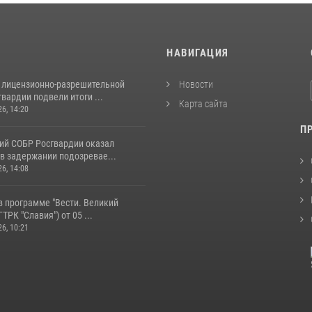
И
НАВИГАЦИЯ
 лицензионно-разрешительной
Новости
вардии подвели итоги ...
Карта сайта
26, 14:20
П
ий СОБР Росгвардии оказал
в задержании подозревае...
26, 14:08
в программе "Вести. Великий
ТРК "Славия") от 05 ...
26, 10:21