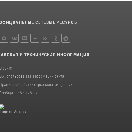
Новгородской области подвел итоги
служебной деятельности сотрудников
вневедомственной охраны за первое
ОФИЦИАЛЬНЫЕ СЕТЕВЫЕ РЕСУРСЫ
полугодие 2026 года
22 июля 2026, 12:33
6
Новгородские росгвардейцы рассказали о
службе детям из летнего лагеря «Волынь»
РАВОВАЯ И ТЕХНИЧЕСКАЯ ИНФОРМАЦИЯ
30 июля 2026, 08:40
5
О сайте
Новгородские росгвардейцы приняли
участие в чемпионате по многоборью
Об использовании информации сайта
кинологов на первенство Северо-Западного
Правила обработки персональных данных
округа Росгвардии
Сообщить об ошибках
20 июля 2026, 15:10
5
Новгородские росгвардейцы завоевали
третье место в Санкт-Петербурге на
окружном этапе ежегодного Всероссийского
конкурса профессионального мастерства