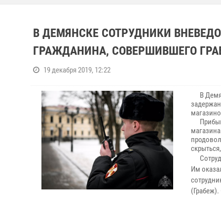
В ДЕМЯНСКЕ СОТРУДНИКИ ВНЕВЕД
ГРАЖДАНИНА, СОВЕРШИВШЕГО ГР
19 декабря 2019, 12:22
В Демянс
задержан
магазино
Прибыв п
магазина
продовол
скрыться
Сотрудни
Им оказа
сотрудни
(Грабеж)