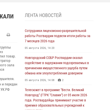
ЛЕНТА НОВОСТЕЙ
РЖАЛИ
Сотрудники лицензионно-разрешительной
работы Росгвардии подвели итоги работы за
7 месяцев 2026 года
 группы
05 августа 2026, 14:20
из
тил товар.
Новгородский СОБР Росгвардии оказал
тратор
содействие в задержании подозреваемых в
вого зала
причинении имущественного ущерба путем
лся
обмана или злоупотребления доверием
ушителя.
05 августа 2026, 14:08
2
н и передан
 УК РФ
Телесюжет в программе "Вести. Великий
Новгород" (ГТРК "Славия") от 05 июля 2026
года. Росгвардейцы принимают участие в
приемке образовательных учреждений к