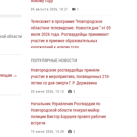
новому году.
05 августа 2026, 10:21
1
Телесюжет в программе "Новгородское
областное телевидение. Новости дня." от 05
июля 2026 года. Росгвардейцы принимают
кой области
участие в приемке образовательных
учреждений к новому году.
05 августа 2026, 10:19
1
ПОПУЛЯРНЫЕ НОВОСТИ
Росгвардейцы из Великого Новгорода стали
Новгородские росгвардейцы приняли
призерами в личном первенстве в
ующая →
участие в мероприятиях, посвященных 210-
Чемпионате Северо-Западного округа
летию со дня смерти Г. Р. Державина
Росгвардии по спортивному самбо
20 июля 2026, 15:12
3
04 августа 2026, 11:42
4
1
Начальник Управления Росгвардии по
Сотрудники новгородской Росгвардии
Новгородской области генерал-майор
встретились с детьми из детского лагеря
полиции Виктор Барушев провел рабочие
встречи
04 августа 2026, 09:13
5
15 июля 2026, 14:29
2
Новгородские росгвардейцы за неделю