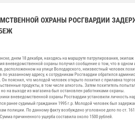
ОМСТВЕННОЙ ОХРАНЫ РОСГВАРДИИ ЗАДЕ
АБЕЖ
ке, днем 18 декабря, находясь на маршруте патрулирования, экипаж
ия вневедомственной охраны получил сообщение о том, что в одном 
в, расположенном на улице Володарского, неизвестный человек похи
о указанному адресу, к сотрудникам Росгвардии обратился админис
. Он пояснил, что молодой человек открыто похитил с прилавка торго
ьственные продукты, в том числе алкоголь. Затем похититель попыта
, но на выходе из магазина был остановлен работниками охраны.
ки вневедомственной охраны Росгвардии установили личность нар
лся ранее судимый гражданин 1995 г.р. Молодой человек был задержа
кам полиции. По данному факту возбуждено уголовное дело по ст. 161
. Сумма причиненного ущерба составила около 1500 рублей.