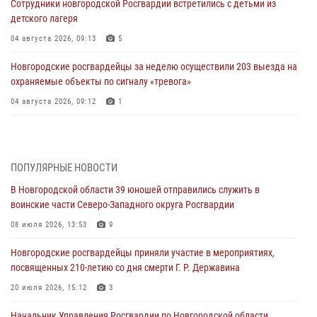
Сотрудники новгородской Росгвардии встретились с детьми из
детского лагеря
04 августа 2026, 09:13
5
Новгородские росгвардейцы за неделю осуществили 203 выезда на
охраняемые объекты по сигналу «тревога»
04 августа 2026, 09:12
1
Радиоэфир программы "Новости дня" на радио "Радио53" от 30
июля 2026 года. Новгородские призывники приняли присягу в
центре подготовки личного состава Росгвардии.
ПОПУЛЯРНЫЕ НОВОСТИ
30 июля 2026, 16:00
1
В Новгородской области 39 юношей отправились служить в
воинские части Северо-Западного округа Росгвардии
В Великом Новгороде сотрудники центра лицензионно-
разрешительной работы Росгвардии провели телефонную «горячую
08 июля 2026, 13:53
9
линию»
Новгородские росгвардейцы приняли участие в мероприятиях,
30 июля 2026, 14:36
1
посвященных 210-летию со дня смерти Г. Р. Державина
Новгородские росгвардейцы рассказали о службе детям из летнего
20 июля 2026, 15:12
3
лагеря «Волынь»
Начальник Управления Росгвардии по Новгородской области