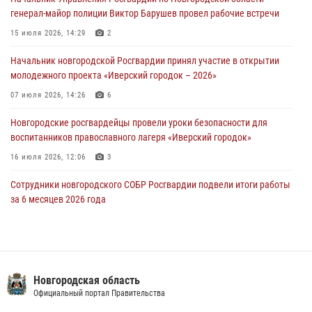
30 июля 2026, 08:40
5
генерал-майор полиции Виктор Барушев провел рабочие встречи
Новгородские росгвардейцы задержали мужчину
15 июля 2026, 14:29
2
30 июля 2026, 08:39
2
Начальник новгородской Росгвардии принял участие в открытии
молодежного проекта «Иверский городок – 2026»
Телесюжет в программе "Новгородское областное телевидение.
Новости часа." от 29 июля 2026 года. Новгородские призывники
07 июля 2026, 14:26
6
приняли присягу в центре подготовки личного состава Росгвардии
Новгородские росгвардейцы провели уроки безопасности для
29 июля 2026, 12:54
1
воспитанников православного лагеря «Иверский городок»
16 июля 2026, 12:06
3
Сотрудники новгородского СОБР Росгвардии подвели итоги работы
за 6 месяцев 2026 года
16 июля 2026, 12:09
3
Новгородские росгвардейцы приняли участие в мастер-классе ко
Дню семьи, любви и верности
Новгородская область
08 июля 2026, 13:48
3
Официальный портал Правительства
Офицеры новгородского СОБР Росгвардии провели для